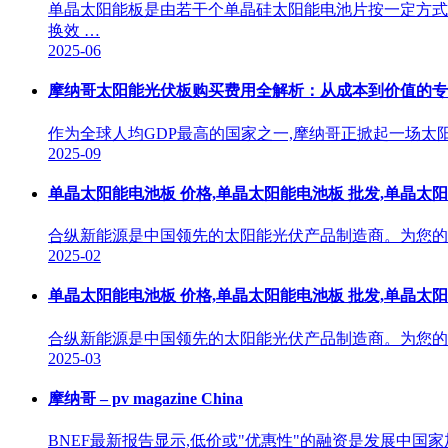
单晶太阳能板是由若干个单晶硅太阳能电池片按一定方式组
换效 …
2025-06
摩纳哥太阳能光伏板购买费用全解析：从成本到价值的专
作为全球人均GDP最高的国家之一,摩纳哥正掀起一场太阳
2025-09
单晶太阳能电池板 价格,单晶太阳能电池板 批发,单晶太阳
合纵新能源是中国领先的太阳能光伏产品制造商。为您的
2025-02
单晶太阳能电池板 价格,单晶太阳能电池板 批发,单晶太阳
合纵新能源是中国领先的太阳能光伏产品制造商。为您的
2025-03
摩纳哥 – pv magazine China
BNEF最新报告显示,低价或"优惠性"的融资是发展中国