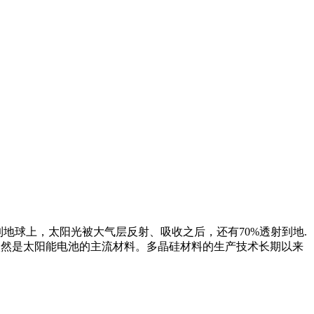
投射到地球上，太阳光被大气层反射、吸收之后，还有70%透射到地.
也依然是太阳能电池的主流材料。多晶硅材料的生产技术长期以来