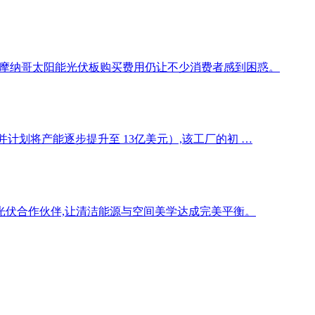
%,但摩纳哥太阳能光伏板购买费用仍让不少消费者感到困惑。
并计划将产能逐步提升至 13亿美元）,该工厂的初 …
光伏合作伙伴,让清洁能源与空间美学达成完美平衡。