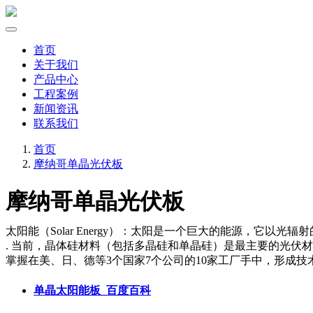
首页
关于我们
产品中心
工程案例
新闻资讯
联系我们
首页
摩纳哥单晶光伏板
摩纳哥单晶光伏板
太阳能（Solar Energy）：太阳是一个巨大的能源，它以
. 当前，晶体硅材料（包括多晶硅和单晶硅）是最主要的光伏
掌握在美、日、德等3个国家7个公司的10家工厂手中，形成技
单晶太阳能板_百度百科