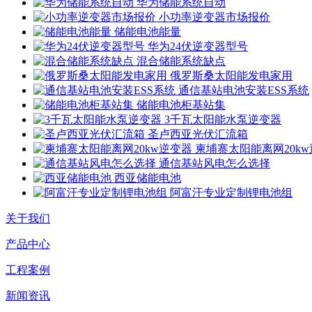
华为储能系统自动
小功率逆变器市场报价
储能电池能量
华为24伏逆变器型号
混合储能系统缺点
俄罗斯桑太阳能发电家用
通信基站电池安装ESS系统
储能电池柜基站集
3千瓦太阳能水泵逆变器
圣卢西亚光伏汇流箱
柬埔寨太阳能离网20k
通信基站风电怎么选择
西亚储能电池
阿富汗专业定制锂电池组
关于我们
产品中心
工程案例
新闻资讯