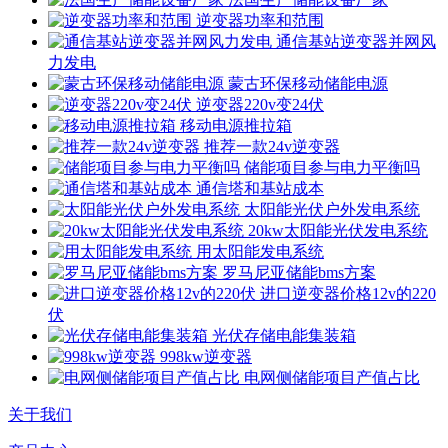
逆变器功率和范围
通信基站逆变器并网风
力发电
蒙古环保移动储能电源
逆变器220v变24伏
移动电源推拉箱
推荐一款24v逆变器
储能项目参与电力平衡吗
通信塔和基站成本
太阳能光伏户外发电系统
20kw太阳能光伏发电系统
用太阳能发电系统
罗马尼亚储能bms方案
进口逆变器价格12v的220
伏
光伏存储电能集装箱
998kw逆变器
电网侧储能项目产值占比
关于我们