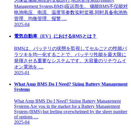
为保证储能系统的安稳运行,电池管理系统(Battery
Management System,BMS)应运而生。 储能BMS不仅能对
电池电压、电流、温度等参数实时监视,同时具备电池热
管理、均衡管理、报警 …
2025-04
電気自動車（EV）におけるBMSとは？
BMSは、バッテリの状態を監視してセルごとの性能バ
ラツキを均一化することで、バッテリ性能を最大限に
発揮させる重要なシステムです。大容量のリチウムイ
オン電池を …
2025-01
What Amp BMS Do I Need? Sizing Battery Management
Systems
What Amp BMS Do I Need? Sizing Battery Management
Systems Are you in the market for a Battery Management
System (BMS) but feeling overwhelmed by the sheer number
of options …
2025-04