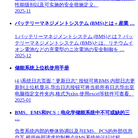
性能级别以及可实施的安全措施定义。
2025-11
バッテリーマネジメントシステム (BMS)とは « 産業 …
1.バッテリーマネジメントシステム (BMS)とは？ バッ
テリーマネジメントシステム (BMS)とは、リチウムイ
オン電池などの充電型のニ次電池の安全制御を …
2025-12
储能系统上位机使用手册
(4 )系统日志页面," 更新日志" 按钮可将BMS 内部日志更
新到上位机显示,导出日志按钮可将当前所有日志导出至
电脑指定文件夹内,格式为xlsx,使用excel等软件可查看。
2025-01
BMS、EMS和PCS：电化学储能系统中不可或缺的三
…
负责系统内部的整体协调以及与EMS、PCS的外部信息
交互,根据外部请求控制整个BMS系统的运行过程。