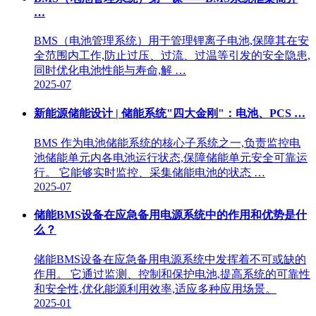
…
BMS（电池管理系统）用于管理锂离子电池,保障其在安
全范围内工作,防止过压、过流、过温等引发的安全隐患,
同时优化电池性能与寿命,解 …
2025-07
新能源储能设计 | 储能系统"四大金刚"：电池、PCS …
BMS 作为电池储能系统的核心子系统之一,负责监控电
池储能单元内各电池运行状态,保障储能单元安全可靠运
行。 它能够实时监控、采集储能电池的状态 …
2025-07
储能BMS设备在应急备用电源系统中的作用和优势是什
么？
储能BMS设备在应急备用电源系统中发挥着不可或缺的
作用。 它通过监测、控制和保护电池,提高系统的可靠性
和安全性,优化能源利用效率,适应多种应用场景。
2025-01