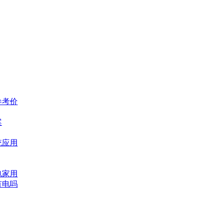
参考价
案
统应用
电家用
有电吗