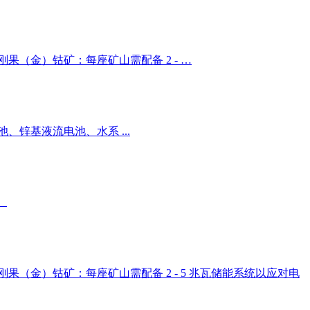
。 刚果（金）钴矿：每座矿山需配备 2 - …
锌基液流电池、水系 ...
。
%。 刚果（金）钴矿：每座矿山需配备 2 - 5 兆瓦储能系统以应对电