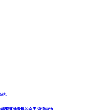
场站。
能源蓬勃发展的今天,液流电池 …