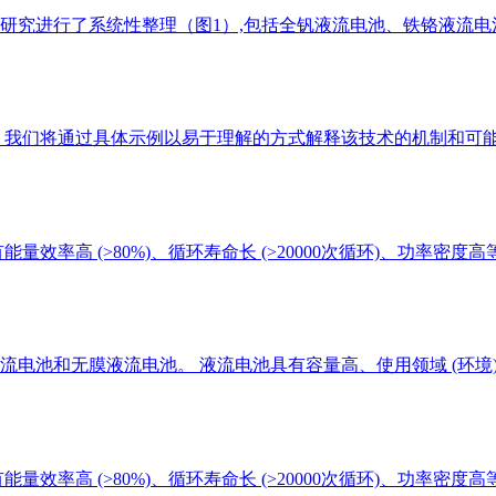
研究进行了系统性整理（图1）,包括全钒液流电池、铁铬液流电
 我们将通过具体示例以易于理解的方式解释该技术的机制和可
效率高 (>80%)、循环寿命长 (>20000次循环)、功率密度
电池和无膜液流电池。 液流电池具有容量高、使用领域 (环境
率高 (>80%)、循环寿命长 (>20000次循环)、功率密度高