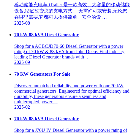
移动储能充电车 iTrailer 是一款高效、大容量的移动储能
设备,彻底改变您的充电方式。 无需许可或安装,无论您
在哪里需要,它都可以提供简单、安全的设 …
2025-08
70 kW 88 kVA Diesel Generator
Shop for a ACBCJD70-60 Diesel Generator with a power
rating of 70 kW & 88 kVA from John Deere. Find industry
leading Diesel Generator brands with …
2025-09
70 KW Generators For Sale
Discover unmatched reliability and power with our 70 kW
commercial generators. Engineered for optimal efficiency and
durability, these generators ensure a seamless and
uninterrupted power …
2025-02
70 kW 88 kVA Diesel Generator
Shop for a J70U IV Diesel Generator with a power rating of