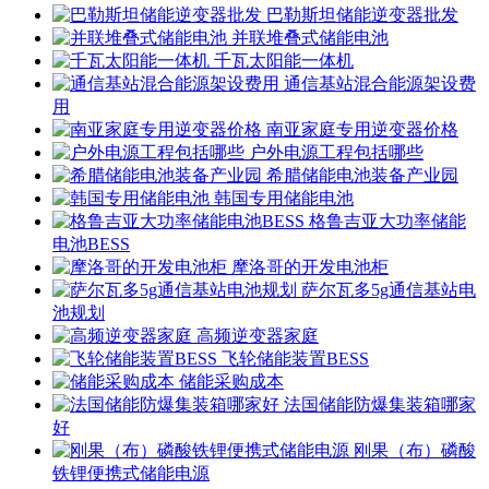
巴勒斯坦储能逆变器批发
并联堆叠式储能电池
千瓦太阳能一体机
通信基站混合能源架设费
用
南亚家庭专用逆变器价格
户外电源工程包括哪些
希腊储能电池装备产业园
韩国专用储能电池
格鲁吉亚大功率储能
电池BESS
摩洛哥的开发电池柜
萨尔瓦多5g通信基站电
池规划
高频逆变器家庭
飞轮储能装置BESS
储能采购成本
法国储能防爆集装箱哪家
好
刚果（布）磷酸
铁锂便携式储能电源