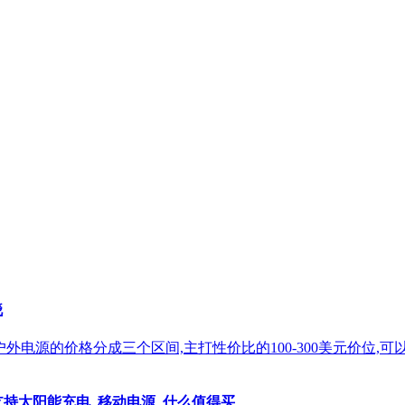
晓
上热销户外电源的价格分成三个区间,主打性价比的100-300美元价位
源支持太阳能充电_移动电源_什么值得买