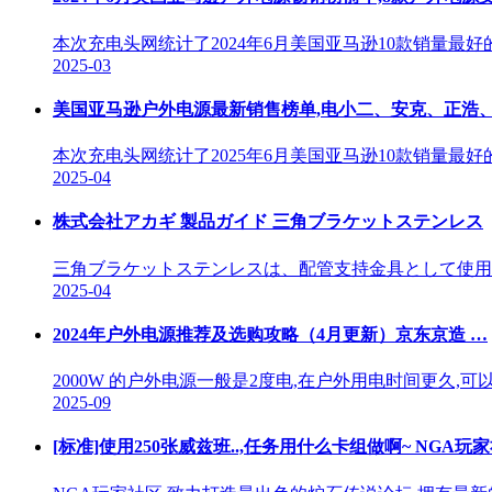
本次充电头网统计了2024年6月美国亚马逊10款销量
2025-03
美国亚马逊户外电源最新销售榜单,电小二、安克、正浩、
本次充电头网统计了2025年6月美国亚马逊10款销量
2025-04
株式会社アカギ 製品ガイド 三角ブラケットステンレス
三角ブラケットステンレスは、配管支持金具として使用
2025-04
2024年户外电源推荐及选购攻略（4月更新）京东京造 …
2000W 的户外电源一般是2度电,在户外用电时间更久
2025-09
[标准]使用250张威兹班..,任务用什么卡组做啊~ NGA玩