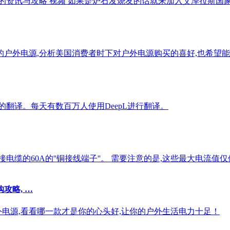
的资讯与攻略 视频 如果是炉石发烧友的话就来加入艾泽拉斯国家地理
好的户外电源,分析美国消费者时下对户外电源购买的喜好,也希望
翻译。每天有数百万人使用DeepL进行翻译。
电缆的60A的''铜接线端子''。 需要注意的是,这些最大电流值仅
攻略, …
外电源,看看哪一款才是你的心头好,让你的户外生活电力十足！