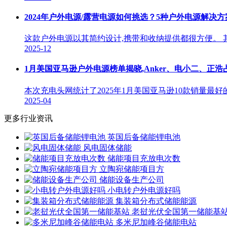
2024年户外电源/露营电源如何挑选？5种户外电源解决方
这款户外电源以其简约设计,携带和收纳提供都很方便。 
2025-12
1月美国亚马逊户外电源榜单揭晓,Anker、电小二、正
本次充电头网统计了2025年1月美国亚马逊10款销量
2025-04
更多行业资讯
英国后备储能锂电池
风电固体储能
储能项目充放电次数
立陶宛储能项目方
储能设备生产公司
小电转户外电源好吗
集装箱分布式储能能源
老挝光伏全国第一储能基
多米尼加峰谷储能电站