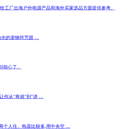
望能给工厂出海户外电源产品和海外买家选品方面提供参考。
抛光的宠物符咒跟 …
特别担心了。
你从"将就"到"讲 …
两个人住。电器比较多,用中央空 …