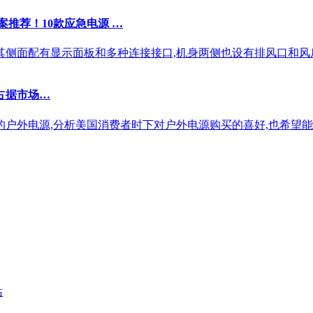
案推荐！10款应急电源 …
其侧面配有显示面板和多种连接接口,机身两侧也设有排风口和风
浩占据市场…
最好的户外电源,分析美国消费者时下对户外电源购买的喜好,也希
站