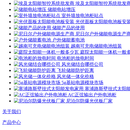
埃及太阳能智控系统批发
储能电站增压
室外墙放电池柜站点
光伏面板太阳能电池板安
储能产品的使用
尼日尔户外储能电源生产
户外储能蓄电池
越南可充电储能电池组装
庭院太阳能一体机一般
电池柜的放电时间
风光储结合哪些公司
飞轮储能防护距离
风光储一体化价格
5g基站电源模块市场
塞浦路斯壁挂式太阳
AC正弦输出户外电池柜
尼泊尔防爆光伏板厂家
关于我们
产品中心