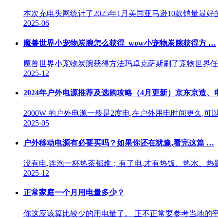
本次充电头网统计了2025年1月美国亚马逊10款销量
2025-06
魔兽世界小宠物炭腕怎么获得_wow小宠物炭腕获得方 …
魔兽世界小宠物炭腕获得方法玛卓克萨斯刷了宠物世界任务
2025-12
2024年户外电源推荐及选购攻略（4月更新）京东京造、
2000W 的户外电源一般是2度电,在户外用电时间更久
2025-05
户外移动电源有必要买吗？如果你还在犹豫,看完这篇 …
没有电,连泡一杯热茶都难；有了电,才有热饭、热水、热影
2025-12
正常家庭一个月用电量多少？
你这应该算比较少的用电量了。 正不正常要参考当地的平均