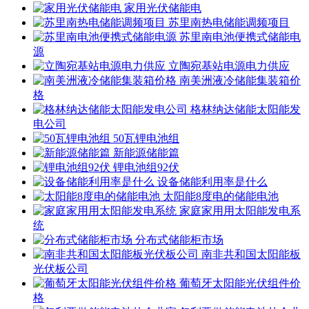
家用光伏储能电
苏里南热电储能调频项目
苏里南电池便携式储能电
源
立陶宛基站电源电力供应
南美洲液冷储能集装箱价
格
格林纳达储能太阳能发
电公司
50瓦锂电池组
新能源储能篇
锂电池组92伏
设备储能利用率是什么
太阳能8度电的储能电池
家庭家用用太阳能发电系
统
分布式储能柜市场
南非共和国太阳能板
光伏板公司
葡萄牙太阳能光伏组件价
格