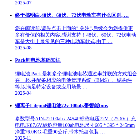
2025-07
终于搞明白,48伏、60伏、72伏电动车有什么区别, …
您在阅读前,请先点击上面的" 关注",后续会为您提供更
多有价值的相关内容,感谢支持！48伏、60伏、72伏电动
车是大街上最常见的三种电动车款式,由于 …
2025-08
Pack锂电池基础知识
锂电池 Pack 是将多个锂电池电芯通过串并联的方式组合
在一起,并配备相应的电池管理系统（BMS）、结构件
等,以满足特定设备或应用场景 …
2025-04
锂离子Lifepo4锂电池72v 100ah,带智能bms
参数型号AIN-72100ah / 24S4P标称电压72V（25.6V）充
电电压87.6V标称容量100ah电池尺寸605 * 395 * 245mm
净重76.0KG,毛重90公斤,带木托盘包装 …
2025-11