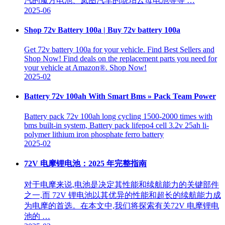
汽的魔方电池、岚图汽车的琥珀云母电池等等 …
2025-06
Shop 72v Battery 100a | Buy 72v battery 100a
Get 72v battery 100a for your vehicle. Find Best Sellers and
Shop Now! Find deals on the replacement parts you need for
your vehicle at Amazon®. Shop Now!
2025-02
Battery 72v 100ah With Smart Bms » Pack Team Power
Battery pack 72v 100ah long cycling 1500-2000 times with
bms built-in system, Battery pack lifepo4 cell 3.2v 25ah li-
polymer lithium iron phosphate ferro battery
2025-02
72V 电摩锂电池：2025 年完整指南
对于电摩来说,电池是决定其性能和续航能力的关键部件
之一,而 72V 锂电池以其优异的性能和超长的续航能力成
为电摩的首选。在本文中,我们将探索有关72V 电摩锂电
池的 …