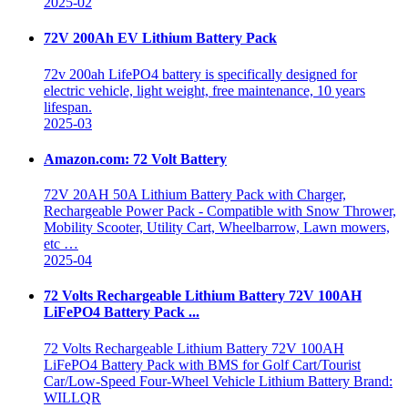
2025-02
72V 200Ah EV Lithium Battery Pack
72v 200ah LifePO4 battery is specifically designed for
electric vehicle, light weight, free maintenance, 10 years
lifespan.
2025-03
Amazon.com: 72 Volt Battery
72V 20AH 50A Lithium Battery Pack with Charger,
Rechargeable Power Pack - Compatible with Snow Thrower,
Mobility Scooter, Utility Cart, Wheelbarrow, Lawn mowers,
etc …
2025-04
72 Volts Rechargeable Lithium Battery 72V 100AH
LiFePO4 Battery Pack ...
72 Volts Rechargeable Lithium Battery 72V 100AH
LiFePO4 Battery Pack with BMS for Golf Cart/Tourist
Car/Low-Speed Four-Wheel Vehicle Lithium Battery Brand:
WILLQR