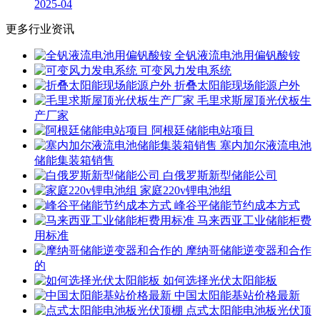
2025-04
更多行业资讯
全钒液流电池用偏钒酸铵
可变风力发电系统
折叠太阳能现场能源户外
毛里求斯屋顶光伏板生
产厂家
阿根廷储能电站项目
塞内加尔液流电池
储能集装箱销售
白俄罗斯新型储能公司
家庭220v锂电池组
峰谷平储能节约成本方式
马来西亚工业储能柜费
用标准
摩纳哥储能逆变器和合作
的
如何选择光伏太阳能板
中国太阳能基站价格最新
点式太阳能电池板光伏顶