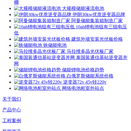
棚
大规模储能液流电池
伊朗30kw优质逆变器品牌
阿曼储能集装箱制造厂家
10ah锂电池组有三组电压
低
建筑外墙安装光伏板价格
铁储能电池
马拉维多晶光伏板厂家
泰国装通信基站逆变器并
网
储能锂电池价格趋势
白俄罗斯储能系统价格
逆变器72v 45v转220v
网络电池柜室外站点
关于我们
产品中心
工程案例