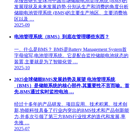
本报告研究全球与中国市场储能电池管理系统 (BMS)的
发展现状及未来发展趋势,分别从生产和消费的角度分析
储能电池管理系统 (BMS)的主要生产地区、主要消费地
区以及 …
2025-09
电池管理系统（BMS）到底在管理哪些东西？
一、什么是BMS？ BMS是Battery Management System首
字母缩写,电池管理系统。它是配合监控储能电池状态的
装置,主要就是为了智能化管 …
2025-10
2025全球储能BMS发展趋势及展望 电池管理系统
（BMS）是储能系统的核心部件,其重要性不言而喻。首
先,BMS通过实时监控电池 …
经过十多年的产品研发、项目应用、技术积累、技术创
新,协能科技具备了行业内突出的BMS技术和产品创新能
力,并多次引领了第三方BMS行业技术的迭代和发展,率
先推 …
2025-07