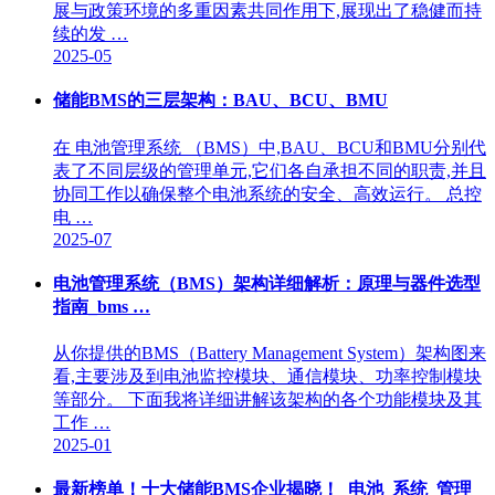
展与政策环境的多重因素共同作用下,展现出了稳健而持
续的发 …
2025-05
储能BMS的三层架构：BAU、BCU、BMU
在 电池管理系统 （BMS）中,BAU、BCU和BMU分别代
表了不同层级的管理单元,它们各自承担不同的职责,并且
协同工作以确保整个电池系统的安全、高效运行。 总控
电 …
2025-07
电池管理系统（BMS）架构详细解析：原理与器件选型
指南_bms …
从你提供的BMS（Battery Management System）架构图来
看,主要涉及到电池监控模块、通信模块、功率控制模块
等部分。 下面我将详细讲解该架构的各个功能模块及其
工作 …
2025-01
最新榜单！十大储能BMS企业揭晓！_电池_系统_管理