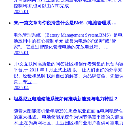
控制均衡,也可以由AFE完成
2025-01
来,一篇文章向你说清楚什么是BMS（电池管理系 …
电池管理系统 （Battery Management System,BMS）是电
池应用中的核心控制单元,被誉为电池的"保姆"或"管
家"。 它通过智能化管理电池的充放电过程、 …
2025-01
,中文互联网高质量的问答社区和创作者聚集的原创内容
平台,于 2011 年 1 月正式上线,以「让人们更好的分享知
识、经验和见解,找到自己的解答」为品牌使命。凭借认
真、专业 …
2025-04
坦桑尼亚电池储能系统如何推动新能源与电力转型？
随着太阳能装机量年增25%,坦桑尼亚正面临电网稳定性
的重大挑战。 电池储能系统作为调节供需平衡的关键技
术,正在为离网社区、工业园区和商业用户提供可靠电力