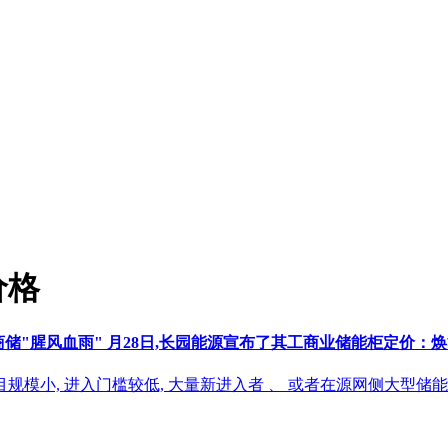
价格
工商储"腥风血雨" 月28日,长园能源宣布了其工商业储能柜定价：焕能 
项目规模小, 进入门槛较低, 大量新进入者 、 或者在源网侧大型