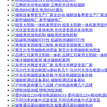
立陶宛光伏电站储能
电池BMS通信
储能设备整套生产厂家
新型储能电厂
组装太阳能一体机家用室
光伏逆变器连多块电池
储能系统放电机制
铅碳电池储能可行性
单相逆变器能接三相电
塞舌尔专用储能电池用途
品牌汇珏家用太阳能一体
液冷储能柜家用
东帝汶并网逆变器厂家
马尔代夫混合能源5g
中东谷电储能设备价格
储能柜调试设备基站
户外电源有哪几个品牌
锂电池组休眠
委内瑞拉220v移动电源箱
不同功率的集中式逆变器
秘鲁通讯基站储能电池