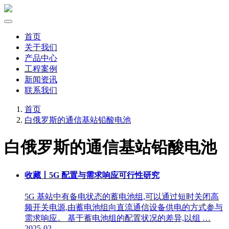
首页
关于我们
产品中心
工程案例
新闻资讯
联系我们
首页
白俄罗斯的通信基站铅酸电池
白俄罗斯的通信基站铅酸电池
收藏丨5G 配置与需求响应可行性研究
5G 基站中有备电状态的蓄电池组,可以通过短时关闭高
频开关电源,由蓄电池组向直流通信设备供电的方式参与
需求响应。 基于蓄电池组的配置状况的差异,以组 …
2025-02