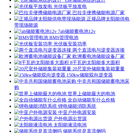
飞轮储能系统的设计
光伏板平放发电
巴拉圭便携储能电源厂家
正规品牌太阳能供电
带现场能源
7ah储能蓄电池12v
BMS管理电池
光伏板安装功率
两个直流电与逆变器连接
欧洲蓄电池储能设备厂家
8千瓦的太阳能多大面积
20尺室外储能集装箱重量
150kw储能双向逆变器
中非共和国储能蓄电池采
购
世界上储能最大的电池
全自动储能车什么价格
锂电储能消防系统
中亚户外电源安装
户外电源出货源
太阳能液流电池
储能系统是直流侧吗