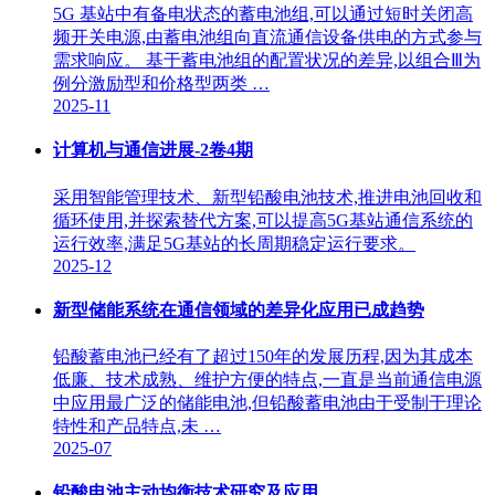
5G 基站中有备电状态的蓄电池组,可以通过短时关闭高
频开关电源,由蓄电池组向直流通信设备供电的方式参与
需求响应。 基于蓄电池组的配置状况的差异,以组合Ⅲ为
例分激励型和价格型两类 …
2025-11
计算机与通信进展-2卷4期
采用智能管理技术、新型铅酸电池技术,推进电池回收和
循环使用,并探索替代方案,可以提高5G基站通信系统的
运行效率,满足5G基站的长周期稳定运行要求。
2025-12
新型储能系统在通信领域的差异化应用已成趋势
铅酸蓄电池已经有了超过150年的发展历程,因为其成本
低廉、技术成熟、维护方便的特点,一直是当前通信电源
中应用最广泛的储能电池,但铅酸蓄电池由于受制于理论
特性和产品特点,未 …
2025-07
铅酸电池主动均衡技术研究及应用