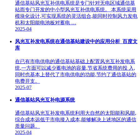
通信基站风光互补供电系统是专门针对无电区域通信基
站而专门开发的中小型风光互补供电系统。 本系统采用
模块化设计,可实现系统的灵活组合,能同时控制风力发电
机和太阳能电池板对蓄电 …
2025-04
风光互补发电系统在通信基站建设中的应用分析_百度文
库
在已有市电供电的通信基站基础上配置风光互补发电系
统,一方面可以减少蓄电池的容量,节省系统费用的投 入,
同时也基本上替代了市电供电的功能,节约了通信基站的
电费开支。
2025-07
通信基站风光互补电源系统
通信基站风光互补发电系统利用大自然的太阳能和风能,
综合成本远低于市电接入成本,能够解决上述地区的通信
质量问题。
2025-04