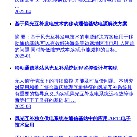
…
2025-04
基于风光互补发电技术的移动通信基站电源解决方案
摘 要：基于风光互补发电技术的电源解决方案应用于移
动通信基站,可以有效解决海岛等边远地区市电引 入困难
的问题,同时降低维护成本,实现节能减排的目标。
2025-01
移动通信基站风光互补系统远程监控设计与实现
无人值守情况下的持续监控,并能及时反馈问题。本研究
对应用和推广符合重庆地理气象特征的风光互补系统具
有重要的指导意义,为实现风光互补发电系统远程故障诊
断等打下了良好的基础,同 …
2025-08
风光互补独立供电系统在通信基站中的应用-AET-电子
技术应用