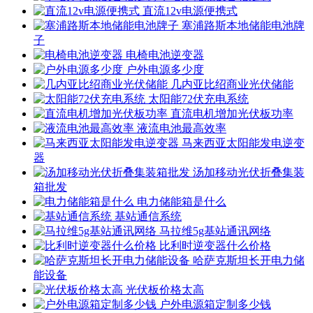
直流12v电源便携式
塞浦路斯本地储能电池牌
子
电椅电池逆变器
户外电源多少度
几内亚比绍商业光伏储能
太阳能72伏充电系统
直流电机增加光伏板功率
液流电池最高效率
马来西亚太阳能发电逆变
器
汤加移动光伏折叠集装
箱批发
电力储能箱是什么
基站通信系统
马拉维5g基站通讯网络
比利时逆变器什么价格
哈萨克斯坦长开电力储
能设备
光伏板价格太高
户外电源箱定制多少钱