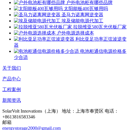
户外电池柜有哪些品牌
太阳能板400瓦够用吗
圣马力诺离网逆变器
埃及储能电源代加工
拉脱维亚580瓦光伏板厂家
户外电源选择成本
利比亚足功率正弦波逆变
器
电池柜通信电源价格多
少合适
关于我们
产品中心
工程案例
新闻资讯
SolarVolt Innovations（上海）
地址：上海市奉贤区
电话：
+8613816583346
邮箱
energystorage2000@gmail.com