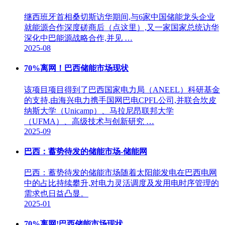
继西班牙首相桑切斯访华期间,与6家中国储能龙头企业
就能源合作深度磋商后（点这里）,又一家国家总统访华
深化中巴能源战略合作,并见 …
2025-08
70%离网！巴西储能市场现状
该项目项目得到了巴西国家电力局（ANEEL）科研基金
的支持,由海兴电力携手国网巴电CPFL公司,并联合坎皮
纳斯大学（Unicamp）、马拉尼昂联邦大学
（UFMA）、高级技术与创新研究 …
2025-09
巴西：蓄势待发的储能市场-储能网
巴西：蓄势待发的储能市场随着太阳能发电在巴西电网
中的占比持续攀升,对电力灵活调度及发用电时序管理的
需求也日益凸显。
2025-01
70%离网!巴西储能市场现状