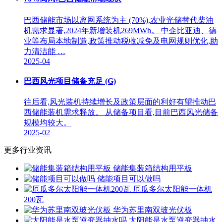
巴西储能市场以离网系统为主 (70%),农业光储替代柴油
机需求显著,2024年新增装机269MWh。 中企比亚迪、德
业等布局本地制造,政策推动税收减免及电网规则优化,助
力清洁能 …
2025-04
巴西风光项目储备充足 (G)
往后看,风光装机持续增长及政策层面的利好有望推动巴
西储能装机需求释放。 从储备项目看,目前巴西风光储备
规模均较大。
2025-02
更多行业资讯
储能集装箱结构用平板
储能项目可以做吗
厄瓜多尔太阳能一体机
200瓦
华为苏里南双玻光伏板
太阳能是水泵逆变器抽水