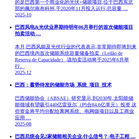
的是巴西第一个商业化的光伏+储能项目,位于巴西东北
部的佩尔南布科州,于2020年11月投入运行,总容量 …
2025-10
巴西风电&光伏业界期待明年06月举行的首次储能项目
拍卖活动 …
本月,巴西风能及光伏行业的代表表示,非常期待即将到来
的巴西境内首次储能系统容量储备拍卖（Leilão de
Reserva de Capacidade）,该拍卖活动将于2025年6月举
行。
2025-12
巴西：蓄势待发的储能市场_系统_项目_技术
巴西储能协会（ABSAE）研究显示,到2030年,太阳能储
能领域有望吸引440亿雷亚尔（约合84.6亿美元）投资,这
些资金将平均分配给离网系统、电网级项目以及工商业
应用 …
2025-08
巴西总统会见2家储能相关企业,什么信号？-电子工程 …