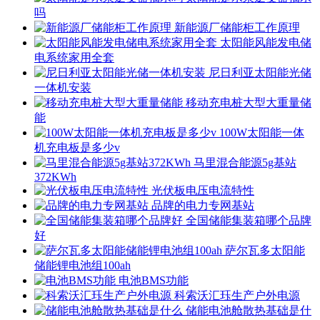
吗
新能源厂储能柜工作原理
太阳能风能发电储
电系统家用全套
尼日利亚太阳能光储
一体机安装
移动充电桩大型大重量储
能
100W太阳能一体
机充电板是多少v
马里混合能源5g基站
372KWh
光伏板电压电流特性
品牌的电力专网基站
全国储能集装箱哪个品牌
好
萨尔瓦多太阳能
储能锂电池组100ah
电池BMS功能
科索沃汇珏生产户外电源
储能电池舱散热基础是什