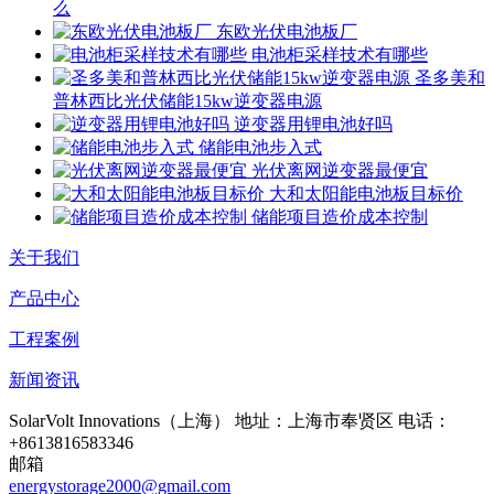
么
东欧光伏电池板厂
电池柜采样技术有哪些
圣多美和
普林西比光伏储能15kw逆变器电源
逆变器用锂电池好吗
储能电池步入式
光伏离网逆变器最便宜
大和太阳能电池板目标价
储能项目造价成本控制
关于我们
产品中心
工程案例
新闻资讯
SolarVolt Innovations（上海）
地址：上海市奉贤区
电话：
+8613816583346
邮箱
energystorage2000@gmail.com