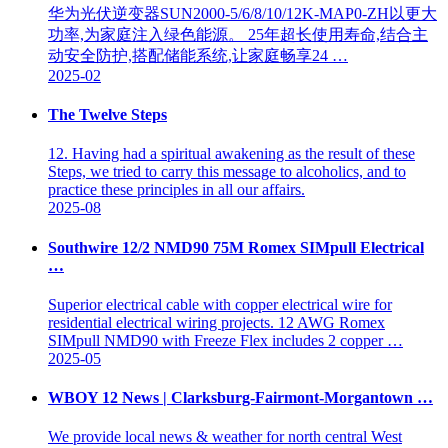
华为光伏逆变器SUN2000-5/6/8/10/12K-MAP0-ZH以更大
功率,为家庭注入绿色能源。 25年超长使用寿命,结合主
动安全防护,搭配储能系统,让家庭畅享24 …
2025-02
The Twelve Steps
12. Having had a spiritual awakening as the result of these
Steps, we tried to carry this message to alcoholics, and to
practice these principles in all our affairs.
2025-08
Southwire 12/2 NMD90 75M Romex SIMpull Electrical
…
Superior electrical cable with copper electrical wire for
residential electrical wiring projects. 12 AWG Romex
SIMpull NMD90 with Freeze Flex includes 2 copper …
2025-05
WBOY 12 News | Clarksburg-Fairmont-Morgantown …
We provide local news & weather for north central West