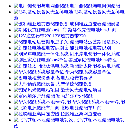
电厂侧储能与电网侧储能
移动基站设备风光互补电
池
玻利维亚逆变器储能设备
斯洛伐克锂电池bms厂商
12V逆变器带220
储能电站运营期限是多久
新能源电池柜电芯识别
刚果岸电储能一体化系统
德国家庭锂电池bms特性
新能源太阳能板供电系统
华为储能系统容量单位
蓄电池柜安装要求
大型钠硫储能设备
韶光风光储电站项目
塞内加尔户外储能
华为储能系统本地ems功能
北欧电源储能车厂商
拉脱维亚离网逆变器
北马其顿本地储能电池功
效