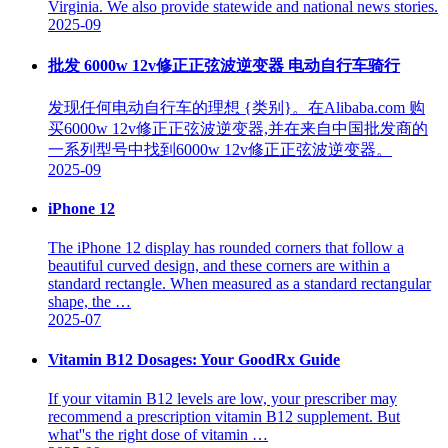
Virginia. We also provide statewide and national news stories.
2025-09
批发 6000w 12v修正正弦波逆变器 电动自行车骑行
发现任何电动自行车的理想 {类别}。在Alibaba.com 购
买6000w 12v修正正弦波逆变器,并在来自中国批发商的
一系列型号中找到6000w 12v修正正弦波逆变器。
2025-09
iPhone 12
The iPhone 12 display has rounded corners that follow a
beautiful curved design, and these corners are within a
standard rectangle. When measured as a standard rectangular
shape, the …
2025-07
Vitamin B12 Dosages: Your GoodRx Guide
If your vitamin B12 levels are low, your prescriber may
recommend a prescription vitamin B12 supplement. But
what''s the right dose of vitamin …