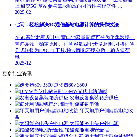
上,研究5G 基站参与需求响应的可行性与经济性 …
2025-02
七问：轻松解决5G通信基站电源计算的操作技法
在5G基站勘察设计中,蓄电池容量配置可分为采集数据、
查询参数、确定原则、计算容量四个步骤,同时,可将计算
公式转换为EXCEL工具,通过固化环境参数、输入负荷
电 …
2025-12
更多行业资讯
逆变器60v 3500
10MW光伏电站储能
发电设备集装箱房供应
匈牙利储能钒电池
牙买加用户侧储能电站收
益
太阳能充电头户外电源
铅酸储能电池安全性
澳大利亚大型储能柜组