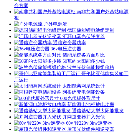
合方案
南非共和国户外基站电源
柜
户外电源流
德国储能锂电池组定制
汇珏电器光伏逆变器
通信逆变器功率
36v电压逆变器
储能系统各方面对比
50瓦的太阳能多少钱
波兰光伏储能模组价格
哥伦比亚储能集装箱工
厂运行
太阳能离网系统设计
阿根廷变电储能设备
600光伏板外形尺寸
新能源电池柜放电功率
通信基站大型太阳能批发
并网逆变器并入光伏
60v 转220v 3kw逆变器
屋顶光伏组件和逆变器