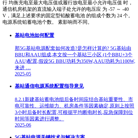
行 均衡充电至最大电压值或履行放电至最小允许电压值 时，
通信机房机架的直流输入端子处允许的电压应 为 -57 ～ -40
V，满足上述要求的固定型铅酸蓄电池 的组成个数为 24 个。
电源系统铅蓄电池个数。 素影响而不同。
基站电池如何配置
那5G基站电源配套如何改造?是怎样计算的? 5G基站由
BBU和AAU组成,本文按一个基站三小区 (1个BBU+3个
AAU)配置,假设5G BBU功耗为350W,AAU功耗为1100W,
来进 …
2025-05
基站通信电源系统配置指导意见
8.2.1新建基站蓄电池组后备时间应结合基站重要性、市
电可靠性、运维能力、机房条件等因素确定,原则上按照
3小时后备时长配置,可根据平均断电时长,应急保障到位
时间等因素进行调整。
2025-06
5G基站电源关键技术与解决方案