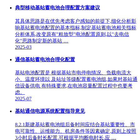
典型移动基站蓄电池合理配置方案建议
其具体思路是在优先考虑客户感知的前提下,细化分析影
响基站蓄电池配置的基本指标,制定基站蓄电池相关指标
分析体系,改变原有"粗放型"电池配置原则,以"去电信
化"思路制定新的基站 …
2025-03
通信基站蓄电池合理化配置
基站电池配置是 根据基站市电停电情况、负载电流大
小、温度环境以 及站址等级配置蓄电池组,如果对基站通
信设备供电 有特殊要求,在电池容量配置过程中也要考
虑。
2025-07
基站通信电源系统配置指导意见
8.2.1新建基站蓄电池组后备时间应结合基站重要性、市
电可靠性、运维能力、机房条件等因素确定,原则上按照
3小时后备时长配置,可根据平均断电时长,应 …