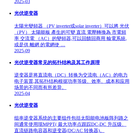
2025-03
光伏逆变器
太陽光變頻器 （PV inverter或solar inverter）可以將 光伏
（PV） 太陽能板 產生的可變 直流 電壓轉換為 市電頻
率 交流電 （AC）的變頻器,可以回饋回商用 輸電系統,
或是供 離網 的電網使 …
2025-09
光伏逆变器常见的拓扑结构及其工作原理
逆变器是将直流电（DC）转换为交流电（AC）的电力
电子装置,其拓扑结构根据功率等级、效率、成本和应用
场景的不同而有所差异。
2025-04
光伏逆变器
组串逆变器系统的主要组件包括太阳能电池板阵列路之
间通常使用现MPPT( 最大功率点跟踪DC-DC 升压级、
直流链路电容器和逆变器(DC/AC 转换器)。