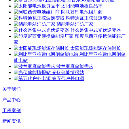
太阳能电池板良品率
阿联酋锂电池组厂商
科特迪瓦正弦波逆变器
储能电站消防厂家
什么是集中式光伏逆变器
印度尼西亚便携储能箱厂
家
太阳能现场能源存储时长
利比里亚拟建电网侧储
能电站
波兰家庭储能需求
光伏储能情报站
第五代户外电源
关于我们
产品中心
工程案例
新闻资讯