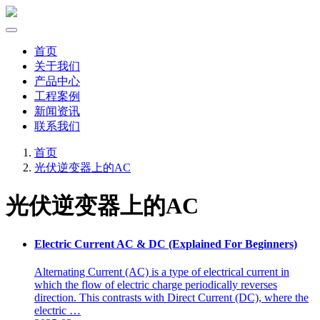
首页
关于我们
产品中心
工程案例
新闻资讯
联系我们
首页
光伏逆变器上的AC
光伏逆变器上的AC
Electric Current AC & DC (Explained For Beginners)
Alternating Current (AC) is a type of electrical current in
which the flow of electric charge periodically reverses
direction. This contrasts with Direct Current (DC), where the
electric …