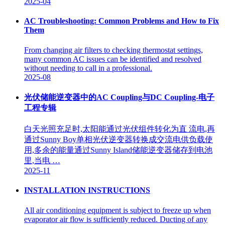
2025-04
AC Troubleshooting: Common Problems and How to Fix
Them
From changing air filters to checking thermostat settings,
many common AC issues can be identified and resolved
without needing to call in a professional.
2025-08
光伏储能逆变器中的AC Coupling与DC Coupling-电子
工程专辑
白天光照充足时,太阳能通过光伏组件转化为直 流电,再
通过Sunny Boy单相光伏逆变器转换成交流电供负载使
用,多余的能量通过Sunny Island储能逆变器储存到电池
里,当电 …
2025-11
INSTALLATION INSTRUCTIONS
All air conditioning equipment is subject to freeze up when
evaporator air flow is sufficiently reduced. Ducting of any