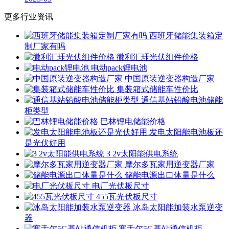
更多行业资讯
西班牙储能集装箱定
制厂家有吗
微利汇珏光伏组件价格
电动pack锂电池
中国原装逆变器构造厂家
集装箱式储能车性价比
通信基站铅酸电池储能
柜类型
巴林锂电储能价格
发电太阳能电池板还
是光伏好用
3 2v太阳能供电系统
摩尔多瓦家用逆变器厂家
储能电源出口体量是什么
电厂光伏板尺寸
455瓦光伏板尺寸
冰岛太阳能加装水泵逆变
器
塞舌尔5G基站通信机柜