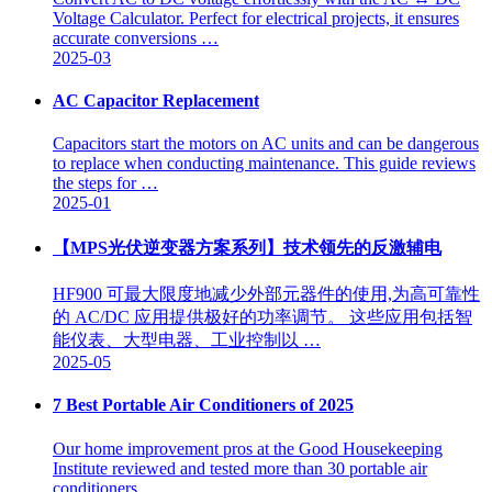
Voltage Calculator. Perfect for electrical projects, it ensures
accurate conversions …
2025-03
AC Capacitor Replacement
Capacitors start the motors on AC units and can be dangerous
to replace when conducting maintenance. This guide reviews
the steps for …
2025-01
【MPS光伏逆变器方案系列】技术领先的反激辅电
HF900 可最大限度地减少外部元器件的使用,为高可靠性
的 AC/DC 应用提供极好的功率调节。 这些应用包括智
能仪表、大型电器、工业控制以 …
2025-05
7 Best Portable Air Conditioners of 2025
Our home improvement pros at the Good Housekeeping
Institute reviewed and tested more than 30 portable air
conditioners.