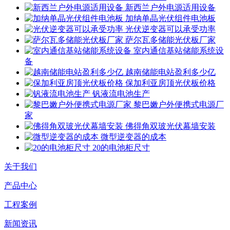
新西兰户外电源适用设备
加纳单晶光伏组件电池板
光伏逆变器可以承受功率
萨尔瓦多储能光伏板厂家
室内通信基站储能系统设
备
越南储能电站盈利多少亿
保加利亚房顶光伏板价格
钒液流电池生产
黎巴嫩户外便携式电源厂
家
佛得角双玻光伏幕墙安装
微型逆变器的成本
20的电池柜尺寸
关于我们
产品中心
工程案例
新闻资讯