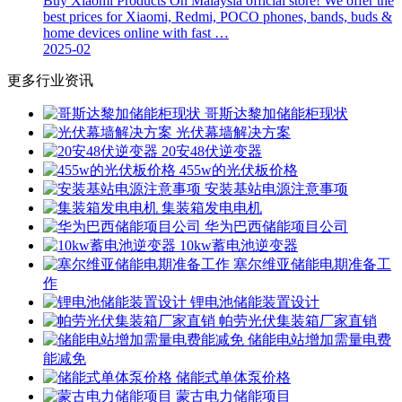
Buy Xiaomi Products On Malaysia official store! We offer the
best prices for Xiaomi, Redmi, POCO phones, bands, buds &
home devices online with fast …
2025-02
更多行业资讯
哥斯达黎加储能柜现状
光伏幕墙解决方案
20安48伏逆变器
455w的光伏板价格
安装基站电源注意事项
集装箱发电电机
华为巴西储能项目公司
10kw蓄电池逆变器
塞尔维亚储能电期准备工
作
锂电池储能装置设计
帕劳光伏集装箱厂家直销
储能电站增加需量电费
能减免
储能式单体泵价格
蒙古电力储能项目