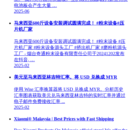
电池板会产生大量 …
2025-06
马来西亚600斤设备安装调试圆满完成！ #粉末设备#压
片机厂家
马来西亚600斤设备安装调试圆满完成！ #粉末设备 #压
片机厂家 #粉末设备源头工厂 #挤出机厂家 #磨粉机源头
工厂 - 烟台奇通粉末设备有限责任公司于20241202发布
在抖音, …
2025-02
美元至马来西亚林吉特汇率。将 USD 兑换成 MYR
使用 Wise 汇率换算器将 USD 兑换成 MYR。分析历史
汇率图表获取美元兑马来西亚林吉特的实时汇率并通过
电子邮件免费接收汇率 ...
2025-02
Xiaomi® Malaysia | Best Prices with Fast Shipping