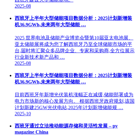
2025-08
西班牙上半年大型储能项目数据分析：2025计划新增装
机36.9GWh,未来两年大型储能 …
2025 世界电池及储能产业博览会暨第10届亚太电池展、
亚太储能展将成为您了解西班牙乃至全球储能市场的平
台,届时将汇聚众多品牌企业、专家和采购商,全方位展示
行业新技术新产品和 …
2025-08
西班牙上半年大型储能项目数据分析：2025计划新增装
机36.9GWh,未来两年大型储能 …
目前西班牙年新增光伏装机涨幅正在减缓,储能部署成为
电力市场新的核心发展方向。 根据西班牙政府规划,该国
计划新建25GW光伏电站,2025年计划新增储能规 …
2025-10
西班牙通过立法推动能源存储和灵活性发展 – pv
magazine China