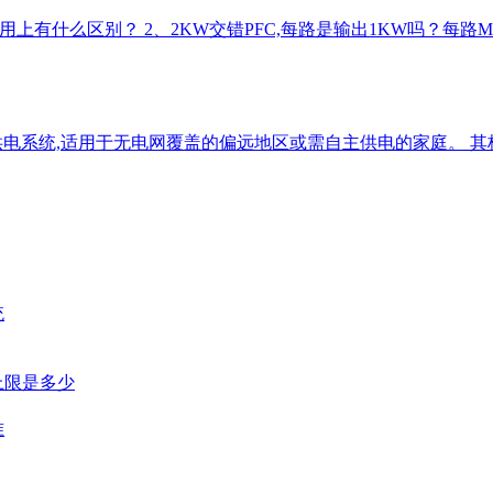
UCC28070A在使用上有什么区别？ 2、2KW交错PFC,每路是输出1K
统,适用于无电网覆盖的偏远地区或需自主供电的家庭。 其核心配置
统
上限是多少
准