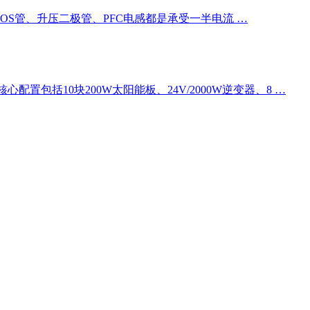
W吗？每路MOS管、升压二极管、PFC电感都是承受一半电流 …
包括10块200W太阳能板、24V/2000W逆变器、8 …