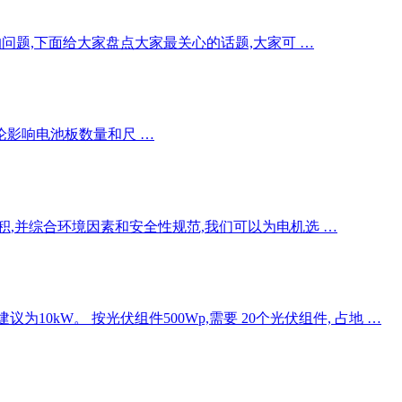
问题,下面给大家盘点大家最关心的话题,大家可 …
论影响电池板数量和尺 …
积,并综合环境因素和安全性规范,我们可以为电机选 …
件,建议为10kW。 按光伏组件500Wp,需要 20个光伏组件, 占地 …