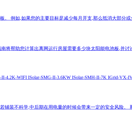
板。 例如,如果您的主要目标是减少每月开支,那么抵消大部分
指南将帮助您计算出离网运行房屋需要多少块太阳能电池板,并讨
MH-II-4.2K-WIFI ISolar-SMG-II-3.6KW ISolar-SMH-II-7K IGrid-VX
,若铺装不科学,中后期在用电量的时候会带来一定的安全风险。 