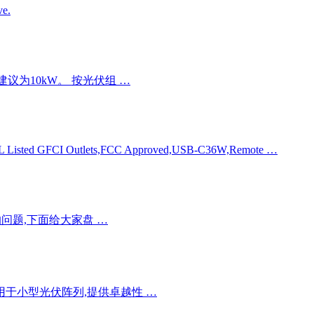
ve.
件,建议为10kW。 按光伏组 …
UL Listed GFCI Outlets,FCC Approved,USB-C36W,Remote …
问题,下面给大家盘 …
,适用于小型光伏阵列,提供卓越性 …