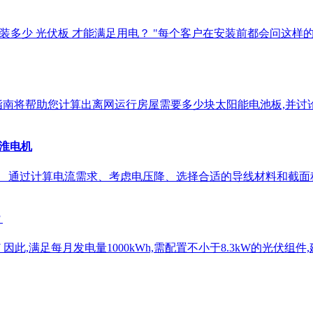
装多少 光伏板 才能满足用电？ "每个客户在安装前都会问这样的
指南将帮助您计算出离网运行房屋需要多少块太阳能电池板,并讨
江淮电机
题。 通过计算电流需求、考虑电压降、选择合适的导线材料和截面
？
8.3kW 因此,满足每月发电量1000kWh,需配置不小于8.3kW的光伏组