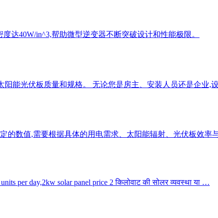
度达40W/in^3,帮助微型逆变器不断突破设计和性能极限。
合适的太阳能光伏板质量和规格。 无论您是房主、安装人员还是企业,
定的数值,需要根据具体的用电需求、太阳能辐射、光伏板效率
y units per day,2kw solar panel price 2 किलोवाट की सोलर व्यवस्था या …