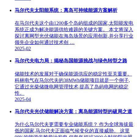
马尔代夫太阳能系统：离岛可持续能源方案解析
在马尔代夫这个由1200多个岛屿组成的国家,太阳能发电
系统正成为解决能源供给难题的关键方案。 本文将深入
探讨离网型光伏储能在海岛场景的应用创新,并分享行业
领先企业如何通过技术创 …
2025-02
马尔代夫电力局：揭秘岛国能源挑战与绿色转型之路
储能技术的发展对于确保能源供应的稳定性至关重要。
科林电气在马尔代夫的38MWh储能项目就是一个例子,
它通过光柴储微电网管理技术,提高了岛屿电网的稳定
性。
2025-04
马尔代夫光伏储能解决方案：离岛能源转型的破局之道
为什么马尔代夫更需要专业储能系统？ 作为全球海拔最
低的国家,马尔代夫正面临气候变化的直接威胁。 这里