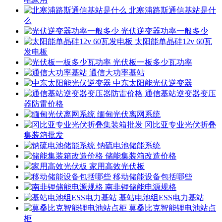
北塞浦路斯通信基站是什
么
光伏逆变器功率一般多少
太阳能单晶硅12v 60瓦
发电板
光伏板一板多少瓦功率
通信大功率基站
中东太阳能光伏逆变器
通信基站逆变器变压
器防雷价格
缅甸光伏离网系统
冈比亚专业光伏折叠
集装箱批发
钠硫电池储能系统
储能集装箱改造价格
家用高效光伏板
移动储能设备包括哪些
南非锂储能电源规格
基站电池组ESS电力基站
莫桑比克智能锂电池站点
柜