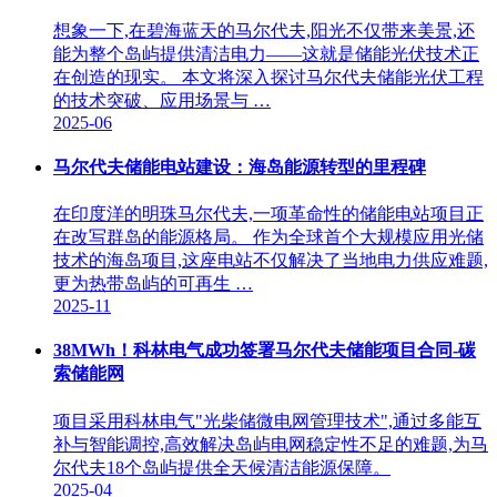
想象一下,在碧海蓝天的马尔代夫,阳光不仅带来美景,还
能为整个岛屿提供清洁电力——这就是储能光伏技术正
在创造的现实。 本文将深入探讨马尔代夫储能光伏工程
的技术突破、应用场景与 …
2025-06
马尔代夫储能电站建设：海岛能源转型的里程碑
在印度洋的明珠马尔代夫,一项革命性的储能电站项目正
在改写群岛的能源格局。 作为全球首个大规模应用光储
技术的海岛项目,这座电站不仅解决了当地电力供应难题,
更为热带岛屿的可再生 …
2025-11
38MWh！科林电气成功签署马尔代夫储能项目合同-碳
索储能网
项目采用科林电气"光柴储微电网管理技术",通过多能互
补与智能调控,高效解决岛屿电网稳定性不足的难题,为马
尔代夫18个岛屿提供全天候清洁能源保障。
2025-04