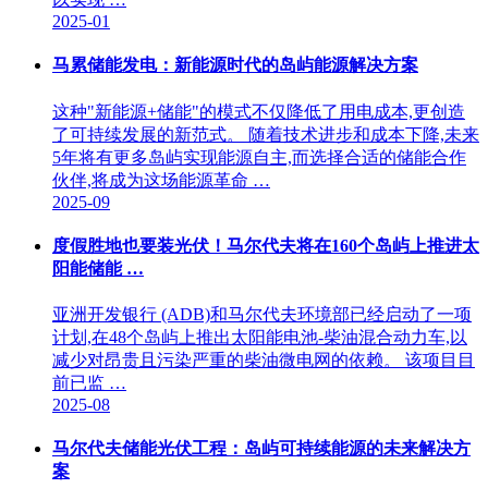
2025-01
马累储能发电：新能源时代的岛屿能源解决方案
这种"新能源+储能"的模式不仅降低了用电成本,更创造
了可持续发展的新范式。 随着技术进步和成本下降,未来
5年将有更多岛屿实现能源自主,而选择合适的储能合作
伙伴,将成为这场能源革命 …
2025-09
度假胜地也要装光伏！马尔代夫将在160个岛屿上推进太
阳能储能 …
亚洲开发银行 (ADB)和马尔代夫环境部已经启动了一项
计划,在48个岛屿上推出太阳能电池-柴油混合动力车,以
减少对昂贵且污染严重的柴油微电网的依赖。 该项目目
前已监 …
2025-08
马尔代夫储能光伏工程：岛屿可持续能源的未来解决方
案