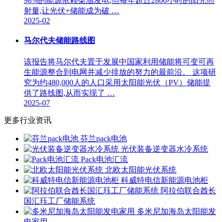
98%的能源依赖柴油发电,但每年超过2800小时的阳光照
射量,让光伏+储能成为破 …
2025-02
马尔代夫储能路线图
该报告将马尔代夫置于发展中国家利用储能将可变可再
生能源整合到电网并减少排放的努力的最前沿。 这项研
究为约480,000人的人口采用太阳能光伏（PV）储能提
供了路线图,从而实现了 …
2025-07
更多行业资讯
芬兰pack电池
光伏装备逆变器水冷系统
Pack电池汇流
北欧太阳能光伏系统
科威特电信新能源电池柜
阿拉伯联合酋长
国汇珏工厂储能系统
多米尼加海岛太阳能发
电家用