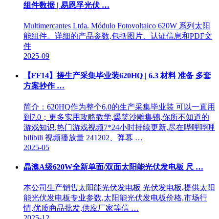
组件数据 | 易恩孚光伏 …
Multimercantes Ltda. Módulo Fotovoltaico 620W 系列太阳
能组件。详细的产品参数,包括图片、认证信息和PDF文
件
2025-09
【FF14】搓生产采集毕业装620HQ | 6.3 材料 准备 多套
方案抄作 …
简介：620HQ作为整个6.0的生产采集毕业装 可以一直用
到7.0；更多实用攻略教学,爆笑沙雕集锦,你所不知道的
游戏知识,热门游戏视频7*24小时持续更新,尽在哔哩哔哩
bilibili 视频播放量 241202、弹幕 …
2025-05
晶澳A级620W全新单面/双面太阳能光伏发电板 尺 …
本公司生产销售太阳能光伏发电板 光伏发电板,提供太阳
能光伏发电板专业参数,太阳能光伏发电板价格,市场行
情,优质商品批发,供应厂家等信 …
2025-12