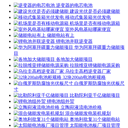
逆变器的电芯电池
建设光伏是否必须建储能
移动式集装箱光伏发电
机场里是否有移动电源箱
室外风电基站哪家便宜
储能电站有上
锂电池并联逆变器
华为阿塞拜疆重力储能项
目
各地加大储能项目
拉脱维亚锂储能电源采购
乌拉圭高档逆变器厂家
32块200ah电池柜规格
白俄罗斯防腐蚀光伏板尺
寸
比勒陀利亚千亿储能项目
锂电池组外贸
立陶宛液流电池价格
混合储能发电装机规划
奥地利批复31个储能电站
太阳能电池板厂项目管理