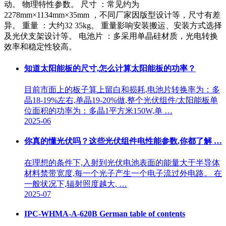
动。 物理特性参数。 尺寸 ：常见约为
2278mm×1134mm×35mm ，不同厂家因版型设计等，尺寸有差
异。 重量 ：大约32 35kg。 重量影响安装搬运、安装方式选择
及光伏支架设计等。 电池片 ：多采用单晶硅材质，光电转换
效率和稳定性较高。
知道太阳能板的尺寸,怎么计算太阳能板的功率？
目前市面上的板子算上留白和损耗,电池片转换率为：多
晶18-19%左右,单晶19-20%做,整个光伏组件/太阳能板单
位面积的功率为：多晶1平方米150W,单 …
2025-06
你真的懂光伏吗？这些光伏组件电性能参数,你都了解 …
在理想的条件下,入射到光伏电池表面的能量大于半导体
材料禁带宽度,每一个光子产生一个电子流过外电路。 在
一般状况下,辐射照度越大, …
2025-07
IPC-WHMA-A-620B German table of contents