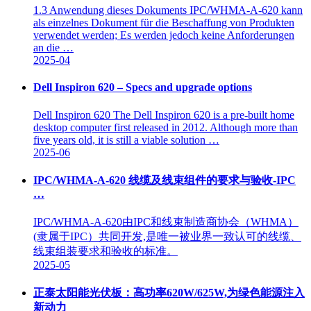
1.3 Anwendung dieses Dokuments IPC/WHMA-A-620 kann
als einzelnes Dokument für die Beschaffung von Produkten
verwendet werden; Es werden jedoch keine Anforderungen
an die …
2025-04
Dell Inspiron 620 – Specs and upgrade options
Dell Inspiron 620 The Dell Inspiron 620 is a pre-built home
desktop computer first released in 2012. Although more than
five years old, it is still a viable solution …
2025-06
IPC/WHMA-A-620 线缆及线束组件的要求与验收-IPC
…
IPC/WHMA-A-620由IPC和线束制造商协会（WHMA）
(隶属于IPC）共同开发,是唯一被业界一致认可的线缆、
线束组装要求和验收的标准。
2025-05
正泰太阳能光伏板：高功率620W/625W,为绿色能源注入
新动力