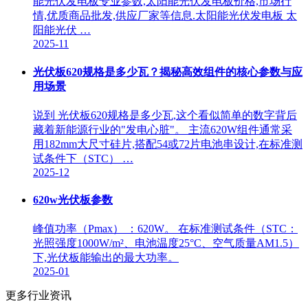
能光伏发电板专业参数,太阳能光伏发电板价格,市场行
情,优质商品批发,供应厂家等信息.太阳能光伏发电板 太
阳能光伏 …
2025-11
光伏板620规格是多少瓦？揭秘高效组件的核心参数与应
用场景
说到 光伏板620规格是多少瓦,这个看似简单的数字背后
藏着新能源行业的"发电心脏"。 主流620W组件通常采
用182mm大尺寸硅片,搭配54或72片电池串设计,在标准测
试条件下（STC） …
2025-12
620w光伏板参数
峰值功率（Pmax） ：620W。 在标准测试条件（STC：
光照强度1000W/m²、电池温度25°C、空气质量AM1.5）
下,光伏板能输出的最大功率。
2025-01
更多行业资讯