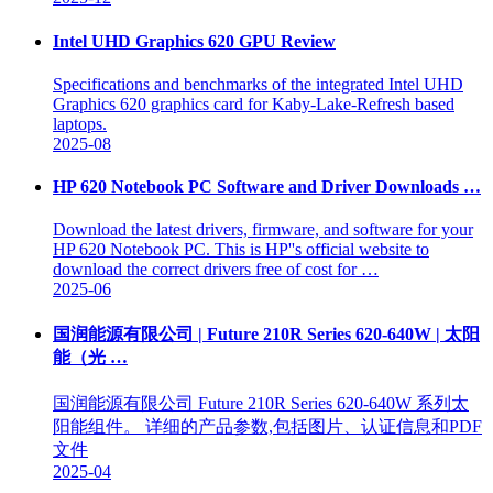
Intel UHD Graphics 620 GPU Review
Specifications and benchmarks of the integrated Intel UHD
Graphics 620 graphics card for Kaby-Lake-Refresh based
laptops.
2025-08
HP 620 Notebook PC Software and Driver Downloads …
Download the latest drivers, firmware, and software for your
HP 620 Notebook PC. This is HP''s official website to
download the correct drivers free of cost for …
2025-06
国润能源有限公司 | Future 210R Series 620-640W | 太阳
能（光 …
国润能源有限公司 Future 210R Series 620-640W 系列太
阳能组件。 详细的产品参数,包括图片、认证信息和PDF
文件
2025-04