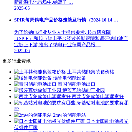
新能源电池市场中,钠离子 …
2025-05
SPIR每周钠电产品价格走势及行情（2024.10.14 …
为了给钠电行业从业人士提供参考, 起点研究院
（SPIR）和起点钠电平台经过长期跟踪和调研钠电池产
业链上下游,推出了钠电行业每周产品报 …
2025-06
更多行业资讯
土耳其储能集装箱价格
瑙鲁电储能设备
泰国储能电池出口
博茨瓦纳储能工业园
西欧应急储能电源哪家好
5g基站对电池的要求有哪
些
2mw的储能电站
日本太阳能电池板光
伏组件厂家