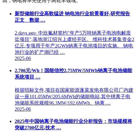
高，钠电将率先使用于两轮车领域。
新型储能行业高歌猛进 钠电池行业前景看好-研究报告
正文 _ 数据 …
2 days ago· 中欣氟材签约"年产5万吨钠离子电池电解质
盐项目",落地浙江绍兴上虞经开区。 维科技术募集资金2
亿元,专项用于年产2GWh钠离子电池项目的实施。 钠电
池行业的扩产潮已经 …
2025-06
2.706元/Wh！国能信控2.75MW/5MWh钠离子电池储能
系统项目 …
根据招标文件,项目在国家能源蓬菜发电有限公司厂内建
设一座101.05MW/205.6MWh的储能电站,其中锂离子电
池储能系统规模96.3MW/192.6MWh、钠离 …
2025-06
2025年中国钠离子电池储能行业分析报告：市场规模将
突破2700亿元,技术 …