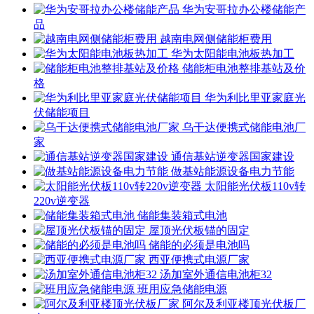
华为安哥拉办公楼储能产
品
越南电网侧储能柜费用
华为太阳能电池板热加工
储能柜电池整排基站及价
格
华为利比里亚家庭光
伏储能项目
乌干达便携式储能电池厂
家
通信基站逆变器国家建设
做基站能源设备电力节能
太阳能光伏板110v转
220v逆变器
储能集装箱式电池
屋顶光伏板锚的固定
储能的必须是电池吗
西亚便携式电源厂家
汤加室外通信电池柜32
班用应急储能电源
阿尔及利亚楼顶光伏板厂