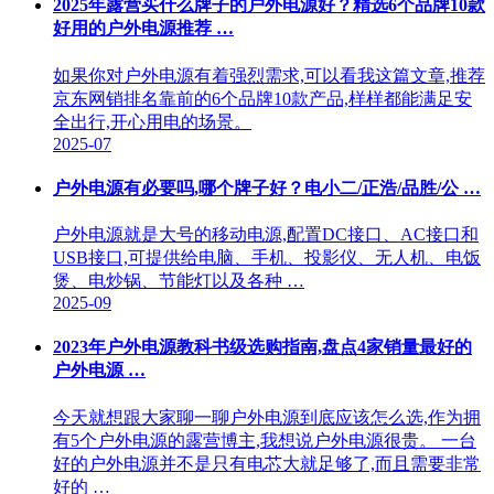
2025年露营买什么牌子的户外电源好？精选6个品牌10款
好用的户外电源推荐 …
如果你对户外电源有着强烈需求,可以看我这篇文章,推荐
京东网销排名靠前的6个品牌10款产品,样样都能满足安
全出行,开心用电的场景。
2025-07
户外电源有必要吗,哪个牌子好？电小二/正浩/品胜/公 …
户外电源就是大号的移动电源,配置DC接口、AC接口和
USB接口,可提供给电脑、手机、投影仪、无人机、电饭
煲、电炒锅、节能灯以及各种 …
2025-09
2023年户外电源教科书级选购指南,盘点4家销量最好的
户外电源 …
今天就想跟大家聊一聊户外电源到底应该怎么选,作为拥
有5个户外电源的露营博主,我想说户外电源很贵。 一台
好的户外电源并不是只有电芯大就足够了,而且需要非常
好的 …