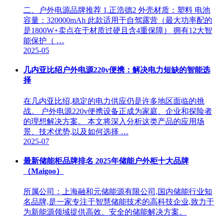
二、户外电源品牌推荐 1.正浩德2 外壳材质：塑料 电池
容量：320000mAh 此款适用于自驾露营（最大功率配的
是1800W+卖点在于材质过硬且含4重保障） 拥有12大智
能保护（ …
2025-05
几内亚比绍户外电源220v便携：解决电力短缺的智能选
择
在几内亚比绍,稳定的电力供应仍是许多地区面临的挑
战。 户外电源220v便携设备正成为家庭、企业和探险者
的理想解决方案。 本文将深入分析这类产品的应用场
景、技术优势,以及如何选择 …
2025-07
最新储能柜品牌排名 2025年储能户外柜十大品牌
（Maigoo）
所属公司：上海融和元储能源有限公司,国内储能行业知
名品牌,是一家专注于智慧储能技术的高科技企业,致力于
为新能源领域提供高效、安全的储能解决方案。