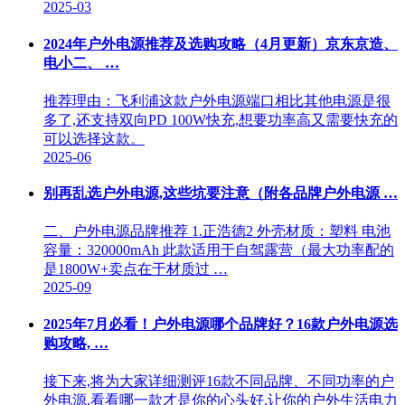
2025-03
2024年户外电源推荐及选购攻略（4月更新）京东京造、
电小二、 …
推荐理由：飞利浦这款户外电源端口相比其他电源是很
多了,还支持双向PD 100W快充,想要功率高又需要快充的
可以选择这款。
2025-06
别再乱选户外电源,这些坑要注意（附各品牌户外电源 …
二、户外电源品牌推荐 1.正浩德2 外壳材质：塑料 电池
容量：320000mAh 此款适用于自驾露营（最大功率配的
是1800W+卖点在于材质过 …
2025-09
2025年7月必看！户外电源哪个品牌好？16款户外电源选
购攻略, …
接下来,将为大家详细测评16款不同品牌、不同功率的户
外电源,看看哪一款才是你的心头好,让你的户外生活电力