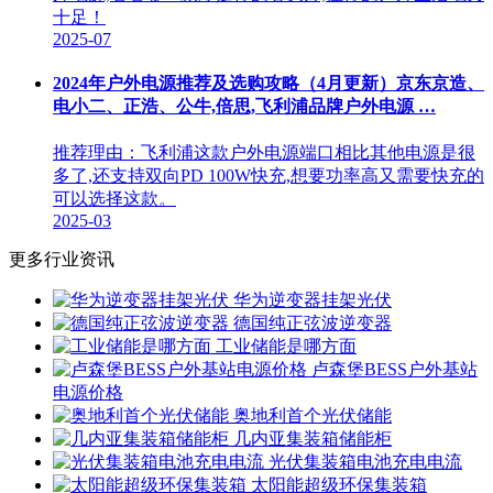
十足！
2025-07
2024年户外电源推荐及选购攻略（4月更新）京东京造、
电小二、正浩、公牛,倍思,飞利浦品牌户外电源 …
推荐理由：飞利浦这款户外电源端口相比其他电源是很
多了,还支持双向PD 100W快充,想要功率高又需要快充的
可以选择这款。
2025-03
更多行业资讯
华为逆变器挂架光伏
德国纯正弦波逆变器
工业储能是哪方面
卢森堡BESS户外基站
电源价格
奥地利首个光伏储能
几内亚集装箱储能柜
光伏集装箱电池充电电流
太阳能超级环保集装箱