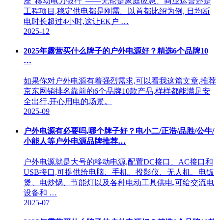
座"移动电力银行"——无论是家庭应急、商业运营还是
工程项目,稳定供电都是刚需。以首都比绍为例, 日均断
电时长超过4小时,这让EK户 …
2025-12
2025年露营买什么牌子的户外电源好？精选6个品牌10
…
如果你对户外电源有着强烈需求,可以看我这篇文章,推荐
京东网销排名靠前的6个品牌10款产品,样样都能满足安
全出行,开心用电的场景。
2025-09
户外电源有必要吗,哪个牌子好？电小二/正浩/品胜/公牛/
小能人等户外电源品牌推荐…
户外电源就是大号的移动电源,配置DC接口、AC接口和
USB接口,可提供给电脑、手机、投影仪、无人机、电饭
煲、电炒锅、节能灯以及各种电动工具供电,可给交流电
设备和 …
2025-07