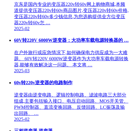
京东是国内专业的变压器220v转60v网上购物商城,本频
道提供变压器220v转60v商品图片,变压器220v转60v价格,
变压器220v转60v多少钱信息,为您选购提供全方位变压
器220v转60v怎 …
2025-02
60V转220V 6000W逆变器：大功率车载电源转换器的 …
在户外旅行或应急情况下,如何确保电力供应成为一大难
题。 60V转220V 6000W逆变器作为大功率车载电源转换
器,能够有效解决这一问题。 本文将 …
2025-03
60v转220v逆变器的电路制作
逆变器由逆变电路、逻辑控制电路、滤波电路三大部分
组成,主要包括输入接口、电压启动回路、MOS开关管、
PWM控制器、直流变换回路、反馈回路、LC振荡及输
出回路、 …
2025-02
三相逆变器 逆变器