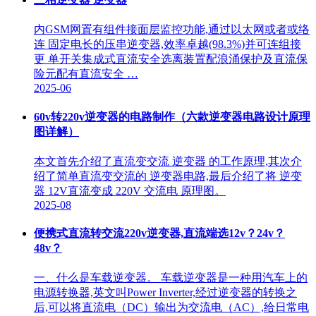
内GSM网置有组件接面层监控功能,通过以太网或者或络
连 固定电长的压串逆变器,效率卓越(98.3%)并可连组接
更 单开关集成式直流安全选离装置配浪涌保护及直流保
险元配有直流安全 …
2025-06
60v转220v逆变器的电路制作（六款逆变器电路设计原理
图详解）
本文首先介绍了直流变交流 逆变器 的工作原理,其次介
绍了简单直流变交流的 逆变器电路,最后介绍了将 逆变
器 12V直流变成 220V 交流电 原理图。
2025-08
便携式直流转交流220v逆变器,直流端选12v？24v？
48v？
一、什么是车载逆变器。 车载逆变器是一种用汽车上的
电源转换器,英文叫Power Inverter,经过逆变器的转换之
后,可以将直流电（DC）输出为交流电（AC）,给日常电