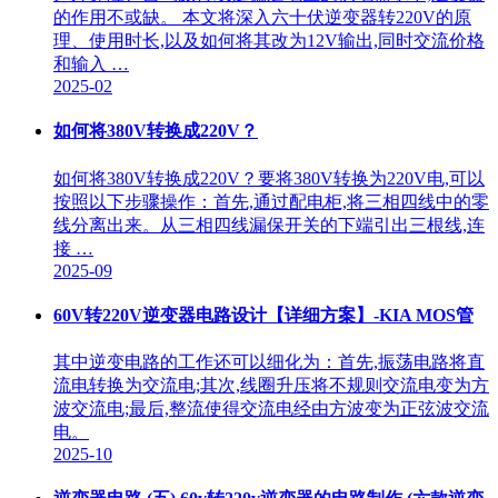
的作用不或缺。 本文将深入六十伏逆变器转220V的原
理、使用时长,以及如何将其改为12V输出,同时交流价格
和输入 …
2025-02
如何将380V转换成220V？
如何将380V转换成220V？要将380V转换为220V电,可以
按照以下步骤操作：首先,通过配电柜,将三相四线中的零
线分离出来。从三相四线漏保开关的下端引出三根线,连
接 …
2025-09
60V转220V逆变器电路设计【详细方案】-KIA MOS管
其中逆变电路的工作还可以细化为：首先,振荡电路将直
流电转换为交流电;其次,线圈升压将不规则交流电变为方
波交流电;最后,整流使得交流电经由方波变为正弦波交流
电。
2025-10