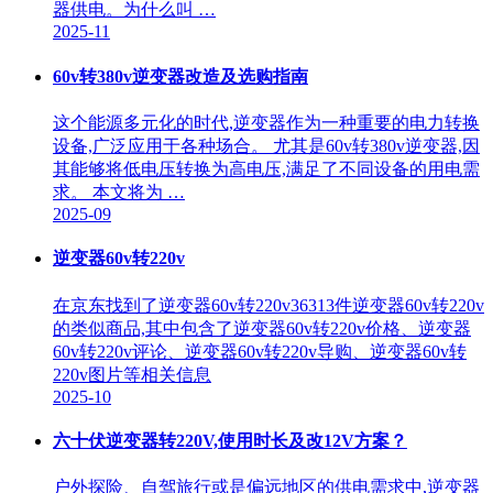
器供电。为什么叫 …
2025-11
60v转380v逆变器改造及选购指南
这个能源多元化的时代,逆变器作为一种重要的电力转换
设备,广泛应用于各种场合。 尤其是60v转380v逆变器,因
其能够将低电压转换为高电压,满足了不同设备的用电需
求。 本文将为 …
2025-09
逆变器60v转220v
在京东找到了逆变器60v转220v36313件逆变器60v转220v
的类似商品,其中包含了逆变器60v转220v价格、逆变器
60v转220v评论、逆变器60v转220v导购、逆变器60v转
220v图片等相关信息
2025-10
六十伏逆变器转220V,使用时长及改12V方案？
户外探险、自驾旅行或是偏远地区的供电需求中,逆变器