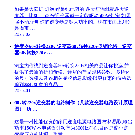
如果是太阳灯,灯泡,都是纯电阻的,多大灯泡就配多大逆
变器。比如：500W逆变器就一定能驱动500W灯泡,如果
驱不动,证明你的逆变器是标大功率的。现在市面上,特别
是淘宝 …
2025-02
逆变器60v转换220v-逆变器60v转换220v促销价格、逆变
器60v转换220v …
淘宝为你找到逆变器60v转换220v相关商品让你挑选,并
提供了最新的折扣价格、详尽的产品规格参数、多样化
的尺寸选项以及各相关品牌信息,助您以更优惠的价格选
购到称心如意的商品。
2025-01
60v转220v逆变器的电路制作（几款逆变器电路设计原理
图）_历 …
这是一种性能优良的家用逆变电源电路图,材料易取,输出
功率150W.本电路设计频率为300Hz左右,目的是缩小逆
变变压器的体积、重量。