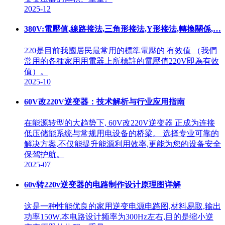
2025-12
380V:電壓值,線路接法,三角形接法,Y形接法,轉換關係,…
220是目前我國居民最常用的標準電壓的 有效值 （我們
常用的各種家用用電器上所標註的電壓值220V即為有效
值）。
2025-10
60V改220V逆变器：技术解析与行业应用指南
在能源转型的大趋势下, 60V改220V逆变器 正成为连接
低压储能系统与常规用电设备的桥梁。 选择专业可靠的
解决方案,不仅能提升能源利用效率,更能为您的设备安全
保驾护航。
2025-07
60v转220v逆变器的电路制作设计原理图详解
这是一种性能优良的家用逆变电源电路图,材料易取,输出
功率150W.本电路设计频率为300Hz左右,目的是缩小逆