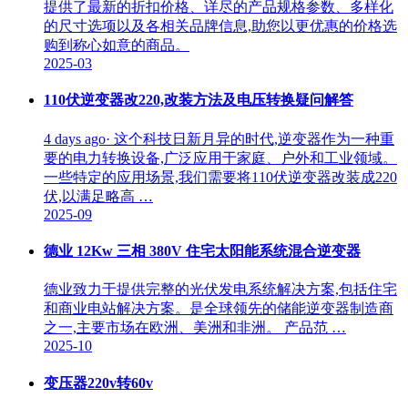
提供了最新的折扣价格、详尽的产品规格参数、多样化
的尺寸选项以及各相关品牌信息,助您以更优惠的价格选
购到称心如意的商品。
2025-03
110伏逆变器改220,改装方法及电压转换疑问解答
4 days ago· 这个科技日新月异的时代,逆变器作为一种重
要的电力转换设备,广泛应用于家庭、户外和工业领域。
一些特定的应用场景,我们需要将110伏逆变器改装成220
伏,以满足略高 …
2025-09
德业 12Kw 三相 380V 住宅太阳能系统混合逆变器
德业致力于提供完整的光伏发电系统解决方案,包括住宅
和商业电站解决方案。是全球领先的储能逆变器制造商
之一,主要市场在欧洲、美洲和非洲。 产品范 …
2025-10
变压器220v转60v