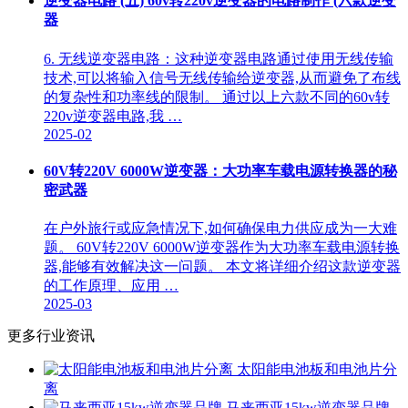
逆变器电路 (五) 60v转220v逆变器的电路制作 (六款逆变
器
6. 无线逆变器电路：这种逆变器电路通过使用无线传输
技术,可以将输入信号无线传输给逆变器,从而避免了布线
的复杂性和功率线的限制。 通过以上六款不同的60v转
220v逆变器电路,我 …
2025-02
60V转220V 6000W逆变器：大功率车载电源转换器的秘
密武器
在户外旅行或应急情况下,如何确保电力供应成为一大难
题。 60V转220V 6000W逆变器作为大功率车载电源转换
器,能够有效解决这一问题。 本文将详细介绍这款逆变器
的工作原理、应用 …
2025-03
更多行业资讯
太阳能电池板和电池片分
离
马来西亚15kw逆变器品牌