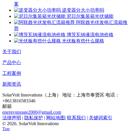
案
逆变器分大小功率吗
尼日尔集装箱光伏储能
阿联酋光伏发电汇流箱推
荐
博茨瓦纳液流电池价格
光伏板有些什么规格
关于我们
产品中心
工程案例
新闻资讯
SolarVolt Innovations（上海）
地址：上海市奉贤区
电话：
+8613816583346
邮箱
energystorage2000@gmail.com
法律声明
|
隐私保护
|
网站地图
|
联系我们
|
关键词索引
©
2026. SolarVolt Innovations
Top