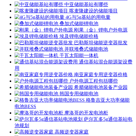
中亚储能基站有哪些
喀麦隆建设的储能项目
4G与5g基站的用电量
叠加式储能锂电池
刚果（金）锂电户外电源
埃及锂电储能价格
巴勒斯坦储能逆变器批发
并联堆叠式储能电池
千瓦太阳能一体机
通信基站混合能源架设费
用
南亚家庭专用逆变器价格
户外电源工程包括哪些
希腊储能电池装备产业园
韩国专用储能电池
格鲁吉亚大功率储能
电池BESS
摩洛哥的开发电池柜
萨尔瓦多5g通信基站电
池规划
高频逆变器家庭