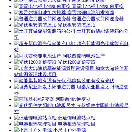
苏里南太阳能光伏板
直流电池柜电池如何更换
塞舌尔锂电池组求推荐
普通逆变器改并网逆变器
光伏板安装装屋顶
土耳其做储能集装箱的公
司
超充新能源光伏储能充电
站
阿联酋储能电池生产
光伏1200瓦逆变器
加拿大5g通信基
站能源管理建设项目
储能集装箱有没有光伏
坦桑尼亚批发太阳能逆变
器
阿联酋48v逆变器
光伏组件太阳能电池板尺
寸
低速锂电池站点柜
电池柜热管理项目
小尺寸户外电源