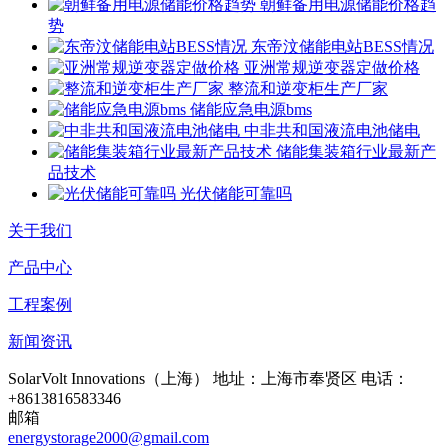
朝鲜备用电源储能价格趋
势
东帝汶储能电站BESS情况
亚洲常规逆变器定做价格
整流和逆变柜生产厂家
储能应急电源bms
中非共和国液流电池储电
储能集装箱行业最新产
品技术
光伏储能可靠吗
关于我们
产品中心
工程案例
新闻资讯
SolarVolt Innovations（上海）
地址：上海市奉贤区
电话：
+8613816583346
邮箱
energystorage2000@gmail.com