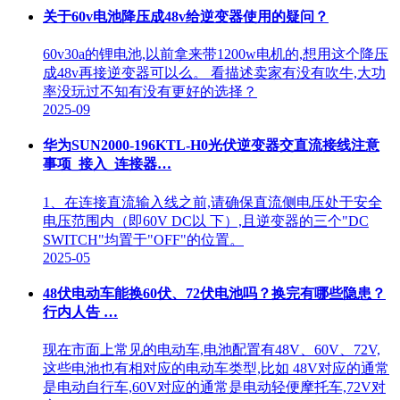
关于60v电池降压成48v给逆变器使用的疑问？
60v30a的锂电池,以前拿来带1200w电机的,想用这个降压
成48v再接逆变器可以么。 看描述卖家有没有吹牛,大功
率没玩过不知有没有更好的选择？
2025-09
华为SUN2000-196KTL-H0光伏逆变器交直流接线注意
事项_接入_连接器…
1、在连接直流输入线之前,请确保直流侧电压处于安全
电压范围内（即60V DC以 下）,且逆变器的三个"DC
SWITCH"均置于"OFF"的位置。
2025-05
48伏电动车能换60伏、72伏电池吗？换完有哪些隐患？
行内人告 …
现在市面上常见的电动车,电池配置有48V、60V、72V,
这些电池也有相对应的电动车类型,比如 48V对应的通常
是电动自行车,60V对应的通常是电动轻便摩托车,72V对