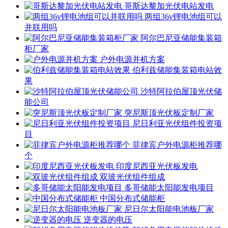
哥斯达黎加光伏电站发电
两组36v锂电池组可以
并联用吗
阿尔巴尼亚储能集装箱
柜厂家
户外电源并机方案
伯利兹储能集装箱电站效
果
沙特阿拉伯屋顶光伏储
能公司
突尼斯顶光伏板定制厂家
尼日利亚光伏组件投资项
目
菲律宾户外电源柜推荐哪
个
印度尼西亚光伏板发电
双玻光伏组件组成
多哥储能太阳能发电项目
中国分布式储能柜
尼日尔太阳能电池板厂家
逆变器的电压