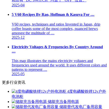
和所有 "DC SWITCH" 均置于 "OFF" 位置。
2025-04
5 V60 Recipes By Rao, Hoffman & Kasuya For …
V60 recipes, techniques and ratios Invented in Japan, drip
coffee boasts some of the most complex, nuanced brews
amongst the multitude of …
2025-12
Electricity Voltages & Frequencies By Country Around
…
This map illustrates the mains electricity voltages and
frequencies used around the world. It uses different colors and
patterns to represent …
2025-05
更多行业资讯
4度电磷酸铁锂12v户外
电池柜
储能充当备用电源
储能替代发电厂备用容量