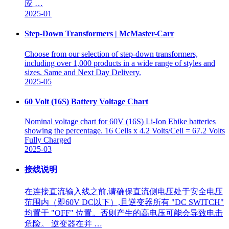
应 …
2025-01
Step-Down Transformers | McMaster-Carr
Choose from our selection of step-down transformers,
including over 1,000 products in a wide range of styles and
sizes. Same and Next Day Delivery.
2025-05
60 Volt (16S) Battery Voltage Chart
Nominal voltage chart for 60V (16S) Li-Ion Ebike batteries
showing the percentage. 16 Cells x 4.2 Volts/Cell = 67.2 Volts
Fully Charged
2025-03
接线说明
在连接直流输入线之前,请确保直流侧电压处于安全电压
范围内（即60V DC以下）,且逆变器所有 "DC SWITCH"
均置于 "OFF" 位置。否则产生的高电压可能会导致电击
危险。 逆变器在并 …