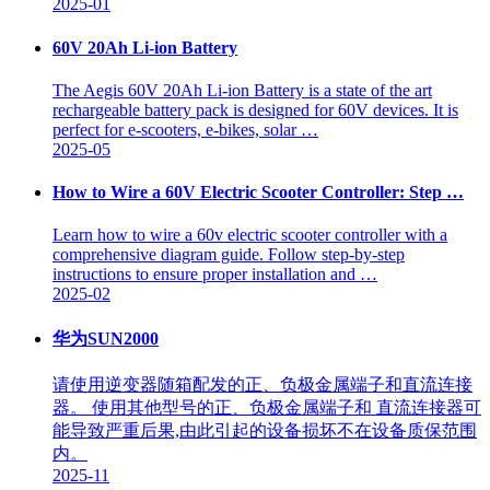
2025-01
60V 20Ah Li-ion Battery
The Aegis 60V 20Ah Li-ion Battery is a state of the art
rechargeable battery pack is designed for 60V devices. It is
perfect for e-scooters, e-bikes, solar …
2025-05
How to Wire a 60V Electric Scooter Controller: Step …
Learn how to wire a 60v electric scooter controller with a
comprehensive diagram guide. Follow step-by-step
instructions to ensure proper installation and …
2025-02
华为SUN2000
请使用逆变器随箱配发的正、负极金属端子和直流连接
器。 使用其他型号的正、负极金属端子和 直流连接器可
能导致严重后果,由此引起的设备损坏不在设备质保范围
内。
2025-11