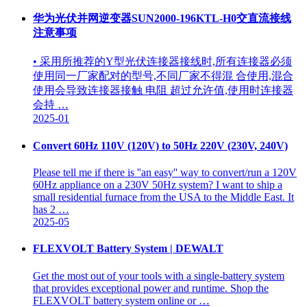
华为光伏并网逆变器SUN2000-196KTL-H0交直流接线
注意事项
• 采用所推荐的Y型光伏连接器接线时,所有连接器必须
使用同一厂家配对的型号,不同厂家不得混 合使用,混合
使用会导致连接器接触 电阻 超过允许值,使用时连接器
会持 …
2025-01
Convert 60Hz 110V (120V) to 50Hz 220V (230V, 240V)
Please tell me if there is ''an easy'' way to convert/run a 120V
60Hz appliance on a 230V 50Hz system? I want to ship a
small residential furnace from the USA to the Middle East. It
has 2 …
2025-05
FLEXVOLT Battery System | DEWALT
Get the most out of your tools with a single-battery system
that provides exceptional power and runtime. Shop the
FLEXVOLT battery system online or …