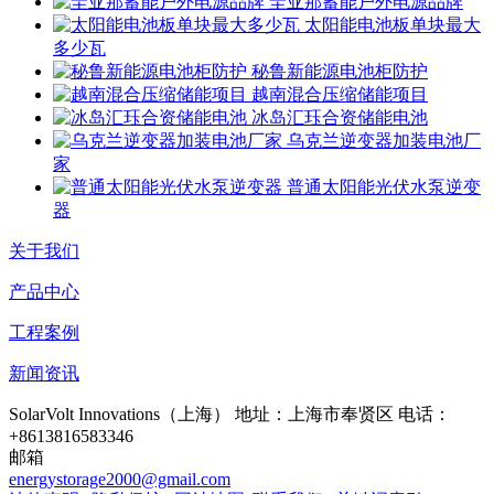
圭亚那蓄能户外电源品牌
太阳能电池板单块最大
多少瓦
秘鲁新能源电池柜防护
越南混合压缩储能项目
冰岛汇珏合资储能电池
乌克兰逆变器加装电池厂
家
普通太阳能光伏水泵逆变
器
关于我们
产品中心
工程案例
新闻资讯
SolarVolt Innovations（上海）
地址：上海市奉贤区
电话：
+8613816583346
邮箱
energystorage2000@gmail.com