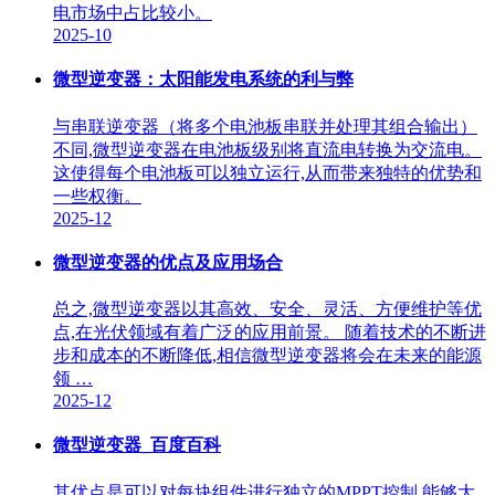
电市场中占比较小。
2025-10
微型逆变器：太阳能发电系统的利与弊
与串联逆变器（将多个电池板串联并处理其组合输出）
不同,微型逆变器在电池板级别将直流电转换为交流电。
这使得每个电池板可以独立运行,从而带来独特的优势和
一些权衡。
2025-12
微型逆变器的优点及应用场合
总之,微型逆变器以其高效、安全、灵活、方便维护等优
点,在光伏领域有着广泛的应用前景。 随着技术的不断进
步和成本的不断降低,相信微型逆变器将会在未来的能源
领 …
2025-12
微型逆变器_百度百科
其优点是可以对每块组件进行独立的MPPT控制,能够大