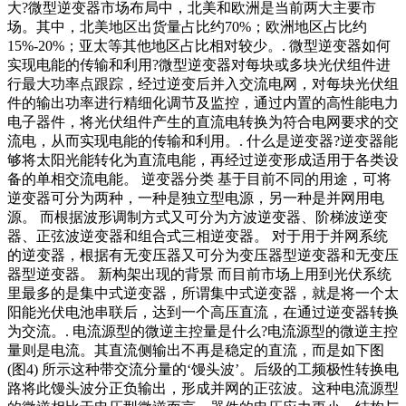
大?微型逆变器市场布局中，北美和欧洲是当前两大主要市
场。其中，北美地区出货量占比约70%；欧洲地区占比约
15%-20%；亚太等其他地区占比相对较少。. 微型逆变器如何
实现电能的传输和利用?微型逆变器对每块或多块光伏组件进
行最大功率点跟踪，经过逆变后并入交流电网，对每块光伏组
件的输出功率进行精细化调节及监控，通过内置的高性能电力
电子器件，将光伏组件产生的直流电转换为符合电网要求的交
流电，从而实现电能的传输和利用。. 什么是逆变器?逆变器能
够将太阳光能转化为直流电能，再经过逆变形成适用于各类设
备的单相交流电能。 逆变器分类 基于目前不同的用途，可将
逆变器可分为两种，一种是独立型电源，另一种是并网用电
源。 而根据波形调制方式又可分为方波逆变器、阶梯波逆变
器、正弦波逆变器和组合式三相逆变器。 对于用于并网系统
的逆变器，根据有无变压器又可分为变压器型逆变器和无变压
器型逆变器。 新构架出现的背景 而目前市场上用到光伏系统
里最多的是集中式逆变器，所谓集中式逆变器，就是将一个太
阳能光伏电池串联后，达到一个高压直流，在通过逆变器转换
为交流。. 电流源型的微逆主控量是什么?电流源型的微逆主控
量则是电流。其直流侧输出不再是稳定的直流，而是如下图
(图4) 所示这种带交流分量的‘馒头波’。后级的工频极性转换电
路将此馒头波分正负输出，形成并网的正弦波。这种电流源型