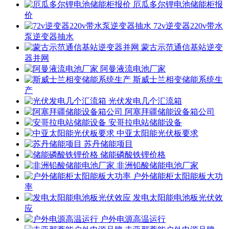
厄瓜多尔锂电池储能柜报
价
72v逆变器220v带水
泵逆变器抽水
蒙古示范通信基站逆变
器并网
阿曼液流电池厂家
斯威士兰相变储能系统生
产
光伏发电几个汇流箱
阿塞拜疆储能设备箱公司
安哥拉电站储能设备
中亚太阳能光伏板要求
苏丹储能项目
储能磷酸铁锂价格
非洲铅酸储能电池厂家
户外储能柜太阳能板大功
率
发电太阳能电池板光伏效
应
户外电源高温运行