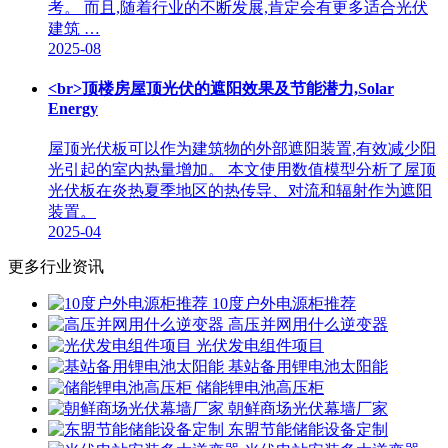
考。 而且,随着行业的不断发展,肯定会有更多适合光伏
建筑 …
2025-08
<br>顶楼房屋顶光伏的遮阳效果及节能潜力,Solar
Energy
屋顶光伏板可以作为建筑物的外部遮阳装置,有效减少阳
光引起的室内热量增加。 本文使用数值模型分析了屋顶
光伏板在炎热夏季地区的热传导、对流和辐射作为遮阳
装置。
2025-04
更多行业资讯
10度户外电源柜推荐
高压并网用什么逆变器
光伏发电组件项目
基站备用锂电池太阳能
储能锂电池高压柜
朝鲜商场光伏幕墙厂家
东盟节能储能设备定制