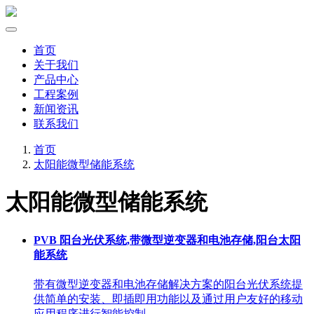
首页
关于我们
产品中心
工程案例
新闻资讯
联系我们
首页
太阳能微型储能系统
太阳能微型储能系统
PVB 阳台光伏系统,带微型逆变器和电池存储,阳台太阳
能系统
带有微型逆变器和电池存储解决方案的阳台光伏系统提
供简单的安装、即插即用功能以及通过用户友好的移动
应用程序进行智能控制。