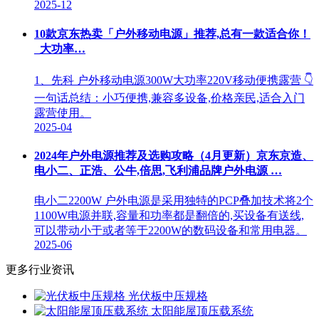
2025-12
10款京东热卖「户外移动电源」推荐,总有一款适合你！
_大功率…
1、先科 户外移动电源300W大功率220V移动便携露营 👇
一句话总结：小巧便携,兼容多设备,价格亲民,适合入门
露营使用。
2025-04
2024年户外电源推荐及选购攻略（4月更新）京东京造、
电小二、正浩、公牛,倍思,飞利浦品牌户外电源 …
电小二2200W 户外电源是采用独特的PCP叠加技术将2个
1100W电源并联,容量和功率都是翻倍的,买设备有送线,
可以带动小于或者等于2200W的数码设备和常用电器。
2025-06
更多行业资讯
光伏板中压规格
太阳能屋顶压载系统