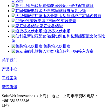
站风电
爱沙尼亚光伏配置储能
韩国储能电源多少钱
大型储能柜厂家排名最新
225kw逆变器安装
家庭波谷储能
逆变器光伏市场
伯利兹新能源配套储能比
例
集装箱光伏批发
独立储能电站接入方案
关于我们
产品中心
工程案例
新闻资讯
SolarVolt Innovations（上海）
地址：上海市奉贤区
电话：
+8613816583346
邮箱