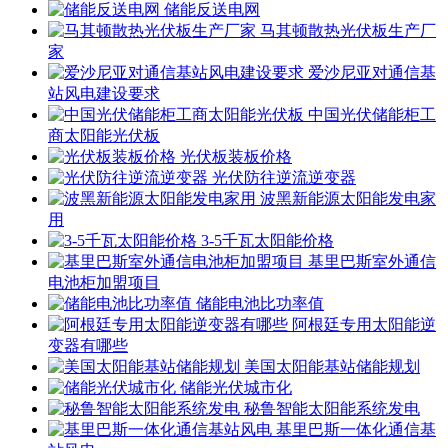
储能反送电网
马其顿散热光伏板生产厂
家
爱沙尼亚对通信基
站风电建设要求
中国光伏储能柜工
商太阳能光伏板
光伏板装板价格
光伏防往逆流逆变器
波黑新能源太阳能发电家
用
3-5千瓦太阳能价格
基里巴斯室外通信
电池柜加盟项目
储能电池比功率值
阿根廷专用太阳能逆
变器有哪些
美国太阳能基站储能规划
储能光伏城市化
秘鲁智能太阳能系统发电
基里巴斯一体化通信基