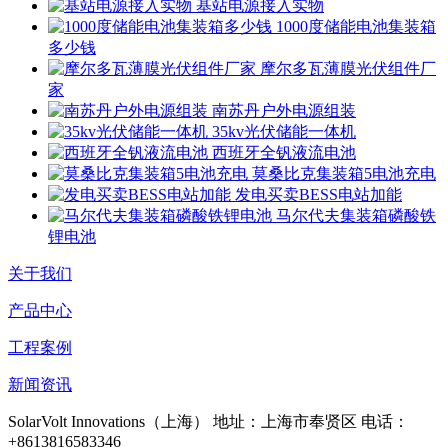
基站电源接入实物
1000度储能电池集装箱
多少钱
摩尔多瓦薄膜光伏组件厂
家
南苏丹户外电源组装
35kv光伏储能一体机
西班牙全钒液流电池
莫桑比克集装箱5电池充电
发电买卖BESS电站加能
马尔代夫集装箱磷酸铁
锂电池
关于我们
产品中心
工程案例
新闻资讯
SolarVolt Innovations（上海）
地址：上海市奉贤区
电话：
+8613816583346