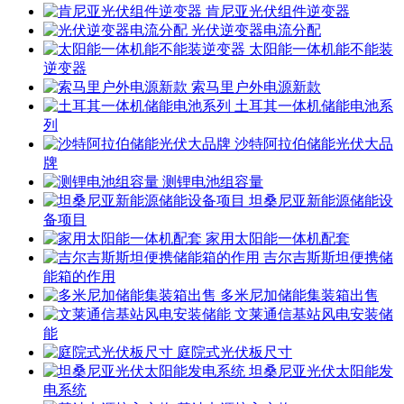
肯尼亚光伏组件逆变器
光伏逆变器电流分配
太阳能一体机能不能装
逆变器
索马里户外电源新款
土耳其一体机储能电池系
列
沙特阿拉伯储能光伏大品
牌
测锂电池组容量
坦桑尼亚新能源储能设
备项目
家用太阳能一体机配套
吉尔吉斯斯坦便携储
能箱的作用
多米尼加储能集装箱出售
文莱通信基站风电安装储
能
庭院式光伏板尺寸
坦桑尼亚光伏太阳能发
电系统