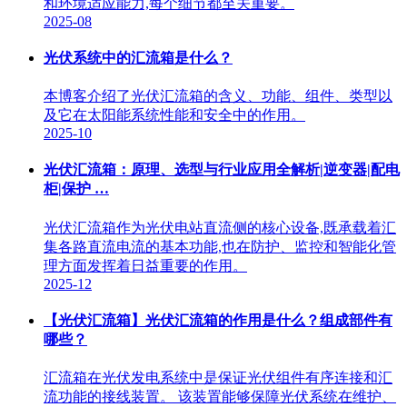
和环境适应能力,每个细节都至关重要。
2025-08
光伏系统中的汇流箱是什么？
本博客介绍了光伏汇流箱的含义、功能、组件、类型以
及它在太阳能系统性能和安全中的作用。
2025-10
光伏汇流箱：原理、选型与行业应用全解析|逆变器|配电
柜|保护 …
光伏汇流箱作为光伏电站直流侧的核心设备,既承载着汇
集各路直流电流的基本功能,也在防护、监控和智能化管
理方面发挥着日益重要的作用。
2025-12
【光伏汇流箱】光伏汇流箱的作用是什么？组成部件有
哪些？
汇流箱在光伏发电系统中是保证光伏组件有序连接和汇
流功能的接线装置。 该装置能够保障光伏系统在维护、