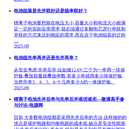
电池组装是先并联好还是线串联好？
锂离子电池要想能在电压大小,容量大小和电流大小能满
足一定的实际应用需求,就必须通过多颗电芯进行串联和
并联的方式来达到相应的需求,而在这个电池组装的过程
…
2025-09
电池组先串再并还是先并再串？
从安全考虑,先串后并,比如做12.6V,三个为一串用一块保
护板,叠加容量就叠加串数,有多少串就用多少块保护板,
当然也有3、4、5、6-十几串多少A的一体保护板。
2025-06
锂离子电池先并后串与先串后并谁优谁劣—敬请高手参
与讨论-电源网
目前,大多数电池组都是采用先并后串的方法,这样做的的
优点是保护电路和均衡电路的成本低,缺点是安全性能差