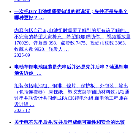
一次把DIY电池组需要知道的都说清；先并还是先串？
哪种更好？ …
内容包括自己diy电池组时需要了解到的所有该了解的。
不完善的希望大家补充。希望能够帮助你。, 视频播放量
170029、弹幕量 398、点赞数 7475、投硬币枚数 3863、
收藏人数 9920、转发人 …
2025-09
电动车锂电池组装是先串后并还是先并后串？蒲迅锂电
池告诉你_ …
组装包括电池组、铜排、镍片、保护板、外包装、输出
（包括连接器）,青稞纸、塑胶支架等辅助材料这几项通
过串并联设计共同组成PACK锂电池组,而电池工程师在
设计锂 …
2025-12
关于电芯先串后并/先并后串成组可靠性和安全的比较