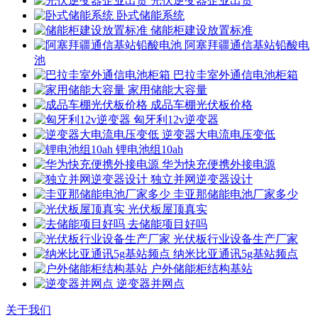
光伏逆变器企业出货
卧式储能系统
储能柜建设放置标准
阿塞拜疆通信基站铅酸电
池
巴拉圭室外通信电池柜箱
家用储能大容量
成品车棚光伏板价格
匈牙利12v逆变器
逆变器大电流电压变低
锂电池组10ah
华为快充便携外接电源
独立并网逆变器设计
圭亚那储能电池厂家多少
光伏板屋顶真实
去储能项目好吗
光伏板行业设备生产厂家
纳米比亚通讯5g基站频点
户外储能柜结构基站
逆变器并网点
关于我们