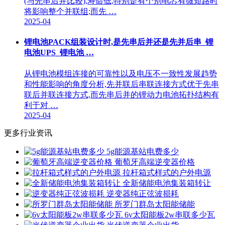
(与先串后并比较),寿命低,特别是有个别电芯有微短路时
将影响整个并联组;而先 …
2025-04
锂电池PACK组装设计时,是先串后并还是先并后串_锂
电池UPS_锂电池 …
从锂电池模组连接的可靠性以及电压不一致性发展趋势
和性能影响的角度分析,先并联后串联连接方式优于先串
联后并联连接方式,而先串后并的锂动力电池拓扑结构有
利于对 …
2025-04
更多行业资讯
5g能源基站电费多少
葡萄牙高端逆变器价格
拉杆箱式样式的户外电源
全新储能电池集装箱转让
逆变器纯正弦波损耗
所罗门群岛太阳能储能
6v太阳能板2w串联多少瓦