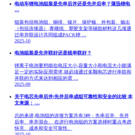
电动车锂电池组装是先串后并还是先并后串？蒲迅锂电
…
组装包括电池组、铜排、镍片、保护板、外包装、输出
（包括连接器）,青稞纸、塑胶支架等辅助材料这几项通
过串并联设计共同组成PACK锂 …
2025-10
电池组装是先并联好还是线串联好？
锂离子电池要想能在电压大小,容量大小和电流大小能满
足一定的实际应用需求,就必须通过多颗电芯进行串联和
并联的方式来达到相应的需 …
2025-09
关于电芯先串后并/先并后串成组可靠性和安全的比较 本
文来源： …
总的来讲,电池组的连接方案共有3种：先串后并、先并
后串、串并混合。 在进行电池组的方案选择时重点考虑
快充、成本和安全可靠性。
2025-10