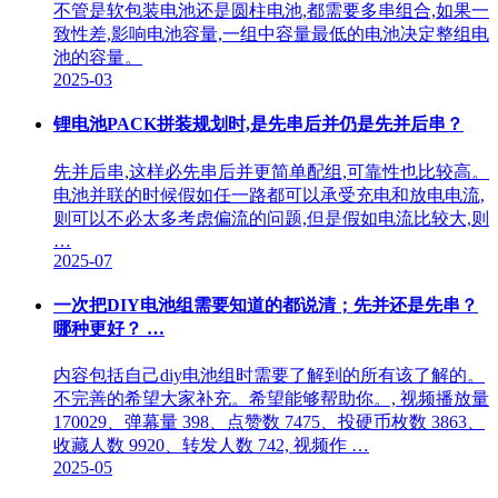
不管是软包装电池还是圆柱电池,都需要多串组合,如果一
致性差,影响电池容量,一组中容量最低的电池决定整组电
池的容量。
2025-03
锂电池PACK拼装规划时,是先串后并仍是先并后串？
先并后串,这样必先串后并更简单配组,可靠性也比较高。
电池并联的时候假如任一路都可以承受充电和放电电流,
则可以不必太多考虑偏流的问题,但是假如电流比较大,则
…
2025-07
一次把DIY电池组需要知道的都说清；先并还是先串？
哪种更好？ …
内容包括自己diy电池组时需要了解到的所有该了解的。
不完善的希望大家补充。希望能够帮助你。, 视频播放量
170029、弹幕量 398、点赞数 7475、投硬币枚数 3863、
收藏人数 9920、转发人数 742, 视频作 …
2025-05