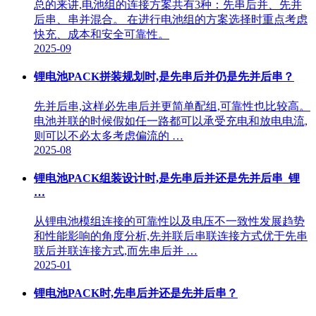
总的来讲,电池组的连接方案共有3种：先串后并、先并
后串、串并混合。 在进行电池组的方案选择时重点考虑
快充、成本和安全可靠性。
2025-09
锂电池PACK拼装规划时,是先串后并仍是先并后串？
先并后串,这样必先串后并更简单配组,可靠性也比较高。
电池并联的时候假如任一路都可以承受充电和放电电流,
则可以不必太多考虑偏流的 …
2025-08
锂电池PACK组装设计时,是先串后并还是先并后串_锂
…
从锂电池模组连接的可靠性以及电压不一致性发展趋势
和性能影响的角度分析,先并联后串联连接方式优于先串
联后并联连接方式,而先串后并 …
2025-01
锂电池PACK时,先串后并还是先并后串？