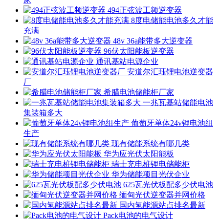
494正弦波工频逆变器
8度电储能电池多久才能
充满
48v 36a能带多大逆变器
96伏太阳能板逆变器
通讯基站电源企业
安道尔汇珏锂电池逆变器
厂
希腊电池储能柜厂家
一兆瓦基站储能电池
集装箱多大
葡萄牙单体24v锂电池组
生产
现有储能系统有哪几类
华为应光伏太阳能板
瑞士充电桩锂电储能柜
华为储能项目光伏企业
625瓦光伏板配多少伏电池
缅甸光伏逆变器并网价格
国内氢能源站点排名最新
Pack电池的电气设计