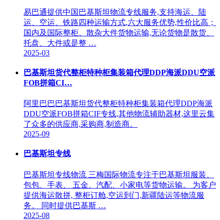
易巴通提供中国巴基斯坦物流专线服务,支持海运、陆
运、空运、铁路四种运输方式,六大服务优势,性价比高；
国内及国际整柜、散杂大件货物运输,无论货物是散货、
托盘、大件或是整 …
2025-03
巴基斯坦货代整柜特种柜集装箱代理DDP海派DDU空派
FOB拼箱CI…
阿里巴巴巴基斯坦货代整柜特种柜集装箱代理DDP海派
DDU空派FOB拼箱CIF专线,其他物流辅助器材,这里云集
了众多的供应商,采购商,制造商。
2025-09
巴基斯坦专线
巴基斯坦专线物流 三梅国际物流专注于巴基斯坦服装、
包包、手表、 五金、汽配、小家电等货物运输。 为客户
提供海运散拼, 整柜订舱,空运到门,新疆陆运等物流服
务。 同时提供巴基斯 …
2025-08