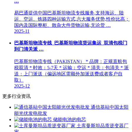
…
易巴通提供中国巴基斯坦物流专线服务,支持海运、陆
运、空运、铁路四种运输方式,六大服务优势,性价比高；
国内及国际整柜、散杂大件货物运输,无论货 …
2025-11
巴基斯坦物流专线_巴基斯坦物流货运集运_双清包税门
到门清关派 …
巴基斯坦物流专线（PAKISTAN） * 品牌：正规直航包
税双清 * 时效：5-7天 * 运输：空运 * 清关：包清关 * 派
送：上门派送（偏远地区需额外加派送费或者客户自
取）
2025-12
更多行业资讯
通信基站中国太阳
能光伏发电批发
储能电池的电芯
土库曼斯坦品质逆变器厂
家