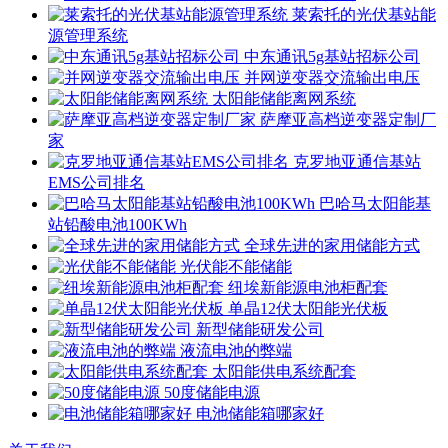
莱索托的光伏基站能
源管理系统
中东通讯5g基站招标公司
并网逆变器交流输出电压
太阳能储能离网系统
萨摩亚高档逆变器定制厂
家
克罗地亚通信基站
EMS公司排名
巴哈马太阳能基
站铅酸电池100KWh
全球先进的家用储能方式
光伏能不能储能
纽埃新能源电池柜配套
单晶12伏太阳能光伏板
新型储能研发公司
液流电池的弊端
太阳能供电系统配套
50度储能电源
电池储能箱哪家好