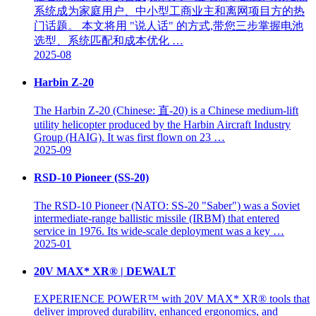
系统成为家庭用户、中小型工商业主和离网项目方的热
门话题。 本文将用 "说人话" 的方式,带您三步掌握电池
选型、系统匹配和成本优化 …
2025-08
Harbin Z-20
The Harbin Z-20 (Chinese: 直-20) is a Chinese medium-lift
utility helicopter produced by the Harbin Aircraft Industry
Group (HAIG). It was first flown on 23 …
2025-09
RSD-10 Pioneer (SS-20)
The RSD-10 Pioneer (NATO: SS-20 "Saber") was a Soviet
intermediate-range ballistic missile (IRBM) that entered
service in 1976. Its wide-scale deployment was a key …
2025-01
20V MAX* XR® | DEWALT
EXPERIENCE POWER™ with 20V MAX* XR® tools that
deliver improved durability, enhanced ergonomics, and