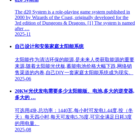
The d20 System is a role-playing game system published in
2000 by Wizards of the Coast, originally developed for the
3rd edition of Dungeons & Dragons. [1] The system is named
after …
2025-11
自己设计和安装家庭太阳能系统
太阳能作为清洁环保的能源,是未来人类获取能源的重要
来源,随着太阳能光伏板,蓄能电池价格大幅下跌,网络销
售渠道的内卷,自己DIY一套家庭太阳能系统成为现实。
2025-06
20KW光伏发电需要多少太阳能板、电池,多大的逆变器,
多大的 …
可选用4块,总功率：1440瓦,每小时可发电1.44度,按（冬
天）每天四小时,每天可发电5.76度,可完全满足日耗3度
的用电量。
2025-08