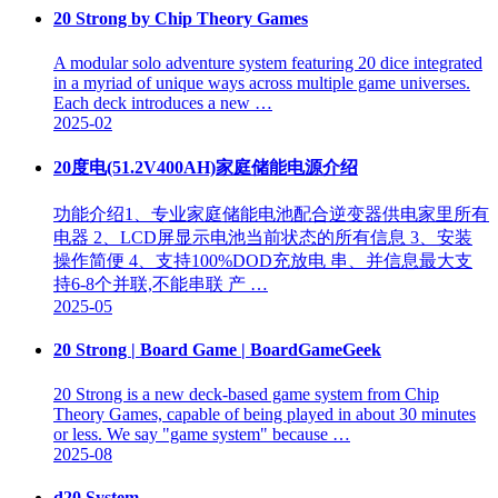
20 Strong by Chip Theory Games
A modular solo adventure system featuring 20 dice integrated
in a myriad of unique ways across multiple game universes.
Each deck introduces a new …
2025-02
20度电(51.2V400AH)家庭储能电源介绍
功能介绍1、专业家庭储能电池配合逆变器供电家里所有
电器 2、LCD屏显示电池当前状态的所有信息 3、安装
操作简便 4、支持100%DOD充放电 串、并信息最大支
持6-8个并联,不能串联 产 …
2025-05
20 Strong | Board Game | BoardGameGeek
20 Strong is a new deck-based game system from Chip
Theory Games, capable of being played in about 30 minutes
or less. We say "game system" because …
2025-08
d20 System