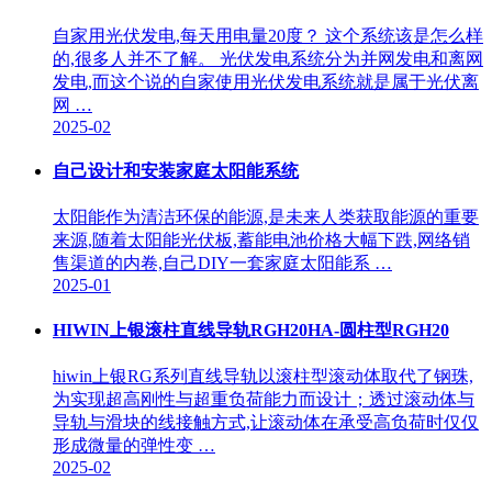
自家用光伏发电,每天用电量20度？ 这个系统该是怎么样
的,很多人并不了解。 光伏发电系统分为并网发电和离网
发电,而这个说的自家使用光伏发电系统就是属于光伏离
网 …
2025-02
自己设计和安装家庭太阳能系统
太阳能作为清洁环保的能源,是未来人类获取能源的重要
来源,随着太阳能光伏板,蓄能电池价格大幅下跌,网络销
售渠道的内卷,自己DIY一套家庭太阳能系 …
2025-01
HIWIN上银滚柱直线导轨RGH20HA-圆柱型RGH20
hiwin上银RG系列直线导轨以滚柱型滚动体取代了钢珠,
为实现超高刚性与超重负荷能力而设计；透过滚动体与
导轨与滑块的线接触方式,让滚动体在承受高负荷时仅仅
形成微量的弹性变 …
2025-02