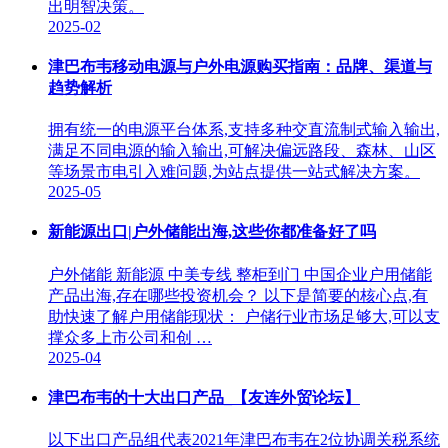
出明智决策。
2025-02
津巴布韦移动电源与户外电源购买指南：品牌、渠道与
趋势解析
拥有统一的电源平台体系,支持多种交直流制式输入输出,
满足不同电源的输入输出,可解决偏远路段、森林、山区
等场景市电引入难问题,为站点提供一站式解决方案。
2025-05
新能源出口|户外储能出海,这些你都准备好了吗
户外储能 新能源 中美专线 整柜到门 中国企业户用储能
产品出海,存在哪些投资机会？ 以下是简要的核心点,有
助快速了解户用储能现状： 户储行业市场足够大,可以支
撑众多上市公司和创 …
2025-04
津巴布韦的十大出口产品_【友连外贸论坛】
以下出口产品组代表2021年津巴布韦在2位协调关税系统