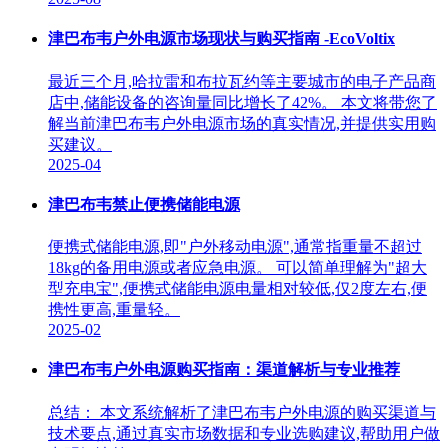
津巴布韦户外电源市场现状与购买指南 -EcoVoltix
最近三个月,哈拉雷和布拉瓦约等主要城市的电子产品商
店中,储能设备的咨询量同比增长了42%。 本文将带您了
解当前津巴布韦户外电源市场的真实情况,并提供实用购
买建议。
2025-04
津巴布韦禁止便携储能电源
便携式储能电源,即"户外移动电源",通常指重量不超过
18kg的备用电源或者应急电源。 可以简单理解为"超大
型充电宝",便携式储能电源电量相对较低,仅2度左右,便
携性更高,重量轻。
2025-02
津巴布韦户外电源购买指南：渠道解析与专业推荐
总结： 本文系统解析了津巴布韦户外电源的购买渠道与
技术要点,通过真实市场数据和专业选购建议,帮助用户做