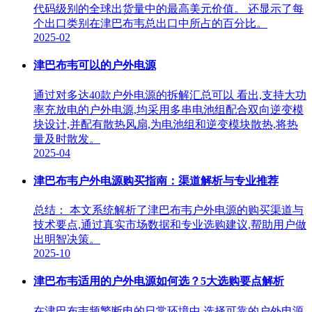
代码级别的全球出货量中的最高美元价值。 还显示了每
个出口类别在津巴布韦总出口中所占的百分比。
2025-02
津巴布韦可以的户外电源
通过对多达40款户外电源的拆解汇总可以 看出,支持大功
率充放电的户外电源,均采用多串电池组配合双向逆变模
块设计,并配有散热风扇,为电池组和逆变模块散热,将热
量及时散发。
2025-04
津巴布韦户外电源购买指南：渠道解析与专业推荐
总结： 本文系统解析了津巴布韦户外电源的购买渠道与
技术要点,通过真实市场数据和专业选购建议,帮助用户做
出明智决策。
2025-10
津巴布韦适用的户外电源如何选？5大选购要点解析
在津巴布韦频繁断电的日常环境中,选择可靠的户外电源