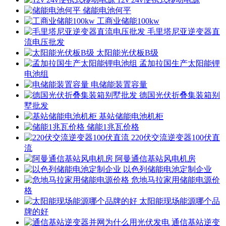
储能电池何平
工商业储能100kw
毛里塔尼亚逆变器直
流电压批发
太阳能光伏板B级
孟加拉国生产太阳能锂
电池组
电储能装置容量
德国光伏折叠集装箱别
墅批发
基站储能电池机柜
储能1兆瓦价格
220伏交流逆变器100伏直
流
阿曼通信基站风电机房
以色列储能电池定制企业
危地马拉家用储能电源价
格
太阳能现场能源哪个品
牌的好
通信基站逆变