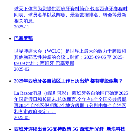
球天下体育为您提供西班牙资料简介,包含西班牙赛程时
间表、球员名单以及阵容、最新数据排名、转会等最新
相关消息。
2025-11
巴塞罗那
世界肺癌大会（WCLC）是世界上最大的致力于肺癌和
其他胸部恶性肿瘤的会议... 时间：2025-09-06 至 2025-
09-09 地址：西班牙-巴塞罗那
2025-02
2025年西班牙各自治区工作日历出炉 都有哪些假期？
La Razon消息（编译 阿彩） 西班牙各自治区已确定2025
年国定假日和长周末,总体而言,全年有8个全国公共假期,
再加4个自治区假期和2个地方假期（分别由每个自治区
和各市政府决定）。
2025-05
西班牙连续出台5G支持政策|5G|西班牙|光纤_新浪科技_