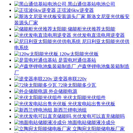
黑山通信基站电池公司
正弦波6kw逆变器
斯洛文尼亚光伏板安
装源头厂家
储能柜光伏推荐太阳能
光伏发电直流电用逆变器
尼日利亚太阳能光伏供
电系统
120w太阳能光伏板
是雷电对通信基站
卢森堡锂电池集装箱制造
厂
逆变器串联220v
72块太阳能多少瓦
外企储能电源
光伏太阳能光伏组件
光伏发电站出售光伏板
新西兰锂电池组
光伏发电可以直充储能吗
地面电站储能液冷成分
立陶宛太阳能储电板厂家