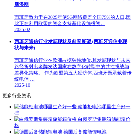
新浪网
西班牙致力于在2025年使5G网络覆盖全国75%的人口,因
此正在利用欧盟的资金支持基础设施投资。
2025-02
西班牙通信行业发展现状及前景展望 (西班牙通信业现
状与未来)
西班牙通信行业在欧洲占据独特地位,其发展现状与未来
路径折射出老牌发达国家在数字化转型中的共性挑战与
差异化策略。 作为欧盟第五大经济体,西班牙既承载着传
统电信 …
2025-10
更多行业资讯
储能柜电池哪里生产好一
些
白俄罗斯集装箱储能箱价
格
德国后备储能锂电池