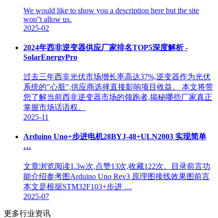
We would like to show you a description here but the site
won''t allow us.
2025-02
2024年西非逆变器供应厂家排名TOP5深度解析 -
SolarEnergyPro
过去三年西非光伏市场增长率高达37%,逆变器作为光伏
系统的"心脏",供应商选择直接影响项目收益。 本文将带
您了解当前西非逆变器市场的领跑者,揭秘哪些厂家真正
掌握市场话语权。
2025-11
Arduino Uno+步进电机28BYJ-48+ULN2003 实现简单
…
文章浏览阅读1.3w次,点赞13次,收藏122次。目录前言功
能介绍参考图Arduino Uno Rev3 原理图接线效果图前言
本文是根据STM32F103+步进 …
2025-07
更多行业资讯