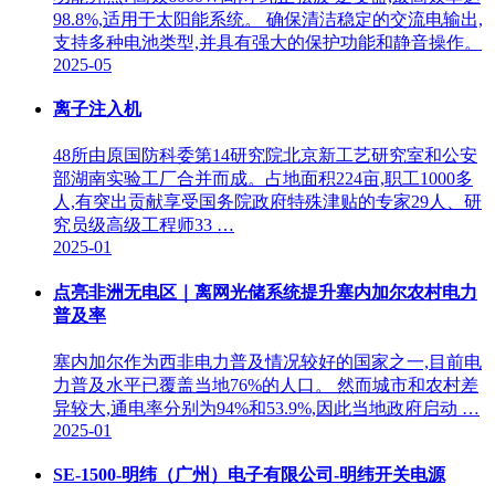
98.8%,适用于太阳能系统。 确保清洁稳定的交流电输出,
支持多种电池类型,并具有强大的保护功能和静音操作。
2025-05
离子注入机
48所由原国防科委第14研究院北京新工艺研究室和公安
部湖南实验工厂合并而成。占地面积224亩,职工1000多
人,有突出贡献享受国务院政府特殊津贴的专家29人、研
究员级高级工程师33 …
2025-01
点亮非洲无电区｜离网光储系统提升塞内加尔农村电力
普及率
塞内加尔作为西非电力普及情况较好的国家之一,目前电
力普及水平已覆盖当地76%的人口。 然而城市和农村差
异较大,通电率分别为94%和53.9%,因此当地政府启动 …
2025-01
SE-1500-明纬（广州）电子有限公司-明纬开关电源