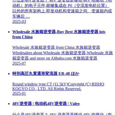
什么是48V逆变器？ 48V 逆变器是驱动 48V 电驱动（电
动机）的电子元件,能够集成在 P0（交流发电机位置）
以外的所有架构上,即发动机和变速箱之间、变速箱内或
车辆后 …
2025-03
Wholesale 水族箱逆变器-Buy Best 水族箱逆变器 lots
from China
Wholesale 水族箱逆变器 from China 水族箱逆变器
Wholesalers about Wholesale 水族箱逆变器,Wholesale 水族
箱逆变器 and more on Alibaba.com 水族箱逆变器
2025-07
特別高圧丸貫通形変流器 ER-48 ほか
Round window type CT (11.5kV)Copyright (C) RISHO
KOGYO CO., LTD. All Rights Reserved.
2025-01
48V逆变器 | 电动机48V逆变器 | Valeo
什么是48V逆变器？ 48V 逆变器是驱动 48V 电驱动（电