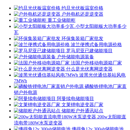
约旦光伏板温室价格
户外电机还是逆变器
重工业储能柜
小型太阳能板大功率多少
瓦
环保集装箱厂家批发
波兰便携式备用电源价格
罗马尼亚已建储能项目
户外储能电源装备
法国户外移动电源箱厂家
什么是光伏离网逆变器
波黑光伏通信基站风电
7MWh
磷酸铁锂电池厂家直
销户外电源
阿曼续电储能项目
文莱锂电逆变器厂家
储能柜户外通讯站点
200w太阳能直
流电带180W水泵逆变器
佛得角12v 300ah储能电池