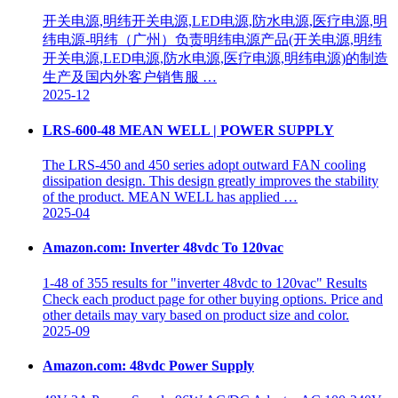
开关电源,明纬开关电源,LED电源,防水电源,医疗电源,明
纬电源-明纬（广州）负责明纬电源产品(开关电源,明纬
开关电源,LED电源,防水电源,医疗电源,明纬电源)的制造
生产及国内外客户销售服 …
2025-12
LRS-600-48 MEAN WELL | POWER SUPPLY
The LRS-450 and 450 series adopt outward FAN cooling
dissipation design. This design greatly improves the stability
of the product. MEAN WELL has applied …
2025-04
Amazon.com: Inverter 48vdc To 120vac
1-48 of 355 results for "inverter 48vdc to 120vac" Results
Check each product page for other buying options. Price and
other details may vary based on product size and color.
2025-09
Amazon.com: 48vdc Power Supply