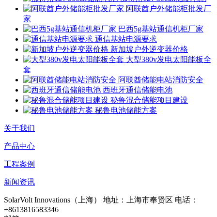
阿联酋户外储能柜批发厂
家
巴西5g基站通信机柜厂家
通信基站电源要求
新加坡户外逆变器价格
大型380v发电太阳能板全
套
阿联酋储能电站消防安全
西班牙通信储能电池
秘鲁混合储能项目建设
秘鲁电池储能方案
关于我们
产品中心
工程案例
新闻资讯
SolarVolt Innovations（上海）
地址：上海市奉贤区
电话：
+8613816583346