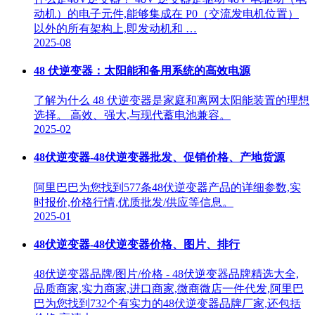
动机）的电子元件,能够集成在 P0（交流发电机位置）
以外的所有架构上,即发动机和 …
2025-08
48 伏逆变器：太阳能和备用系统的高效电源
了解为什么 48 伏逆变器是家庭和离网太阳能装置的理想
选择。 高效、强大,与现代蓄电池兼容。
2025-02
48伏逆变器-48伏逆变器批发、促销价格、产地货源
阿里巴巴为您找到577条48伏逆变器产品的详细参数,实
时报价,价格行情,优质批发/供应等信息。
2025-01
48伏逆变器-48伏逆变器价格、图片、排行
48伏逆变器品牌/图片/价格 - 48伏逆变器品牌精选大全,
品质商家,实力商家,进口商家,微商微店一件代发,阿里巴
巴为您找到732个有实力的48伏逆变器品牌厂家,还包括