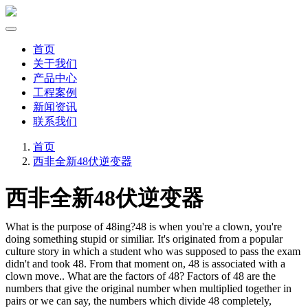
首页
关于我们
产品中心
工程案例
新闻资讯
联系我们
首页
西非全新48伏逆变器
西非全新48伏逆变器
What is the purpose of 48ing?48 is when you're a clown, you're
doing something stupid or similiar. It's originated from a popular
culture story in which a student who was supposed to pass the exam
didn't and took 48. From that moment on, 48 is associated with a
clown move.. What are the factors of 48? Factors of 48 are the
numbers that give the original number when multiplied together in
pairs or we can say, the numbers which divide 48 completely,