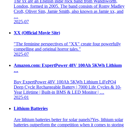
The xx are an English indie rock band from Wandsworth,
London, formed in 2005. The band consists of Romy Madley
Croft, Oliver Sim, Jamie Smith, also known as Jamie xx, and
…
2025-07
XX (Official Movie Site)
"The feminine perspectives of "XX" create four powerfully
compelling and original horror tales."
2025-07
Amazon.com: ExpertPower 48V 100Ah 5KWh Lithium
…
Buy ExpertPower 48V 100Ah 5KWh Lithium LiFePO4
Deep Cycle Rechargeable Battery | 7000 Life Cycles & 10-
Year Lifetime | Built-in BMS & LED Monitor | …
2025-01
Lithium Batteries
Are lithium batteries better for solar panels?Yes, lithium solar
batteries outperform the competition when it comes to storing