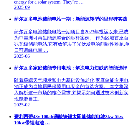
energy for a solar system. They''re …
2025-09
萨尔瓦多电池储能电站一期：新能源转型的里程碑实践
萨尔瓦多电池储能电站一期项目自2023年投运以来,已成
为中美洲可再生能源整合的标杆案例。 作为区域首座百
兆瓦级储能电站,它有效解决了光伏发电的间歇性难题,单
日可调峰电量 …
2025-06
萨尔瓦多家庭储能专用电池：解决电力短缺的智能选择
随着极端天气频发和电力基础设施老化,家庭储能专用电
池正成为当地居民保障用电安全的首选方案。 本文将深
入解析这一市场的核心需求,并揭示如何通过技术创新实
现能源自主。
2025-02
费利西蒂48v 100ah磷酸铁锂太阳能储能电池3kw 5kw
10kw带锂电池 …