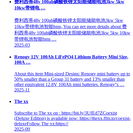
费利西蒂48v 100ah磷酸铁锂太阳能储能电池3kw 5kw
10kw带锂电 …
费利西蒂48v 100ah磷酸铁锂太阳能储能电池3kw 5kw
10kw带锂电池智能bms, You can get more details about 费
利西蒂48v 100ah磷酸铁锂太阳能储能电池3kw 5kw 10kw
带锂电池智能bms …
2025-03
Renogy 12V 100Ah LiFePO4 Lithium Battery Mini Size,
100A …
About this item Mini-sized Design: Renogy mini battery up to
50% smaller than a Group 31 battery and 13% smaller than
other equivalent 12.8V 100Ah mini batteries. Renogy''s …
2025-11
The xx
Subscribe to The xx on : https://bit.ly/3UfEd7ZCoexist
(Deluxe Edition) is available now: https://thexx.ffm.to/coexist-
deluxeFollow The xx:https://
2025-09