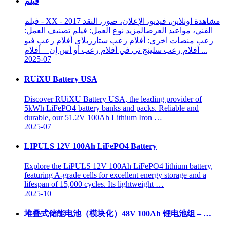
فيلم
فيلم - XX - 2017 مشاهدة اونلاين، فيديو، الإعلان، صور، النقد
الفني، مواعيد العرضالمزيد نوع العمل: فيلم تصنيف العمل:
ﺭﻋﺐ منصات اخري: أفلام ﺭﻋﺐ ستارزبلاي أفلام ﺭﻋﺐ فيو
أفلام ﺭﻋﺐ سلينج تي في أفلام ﺭﻋﺐ أو أس إن + أفلام ...
2025-07
RUiXU Battery USA
Discover RUiXU Battery USA, the leading provider of
5kWh LiFePO4 battery banks and packs. Reliable and
durable, our 51.2V 100Ah Lithium Iron …
2025-07
LIPULS 12V 100Ah LiFePO4 Battery
Explore the LiPULS 12V 100Ah LiFePO4 lithium battery,
featuring A-grade cells for excellent energy storage and a
lifespan of 15,000 cycles. Its lightweight …
2025-10
堆叠式储能电池（模块化）48V 100Ah 锂电池组 – …