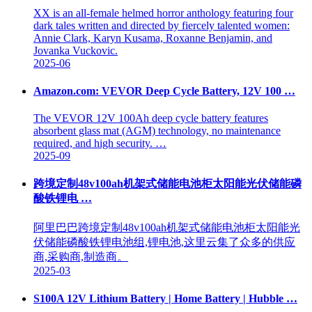
XX is an all-female helmed horror anthology featuring four
dark tales written and directed by fiercely talented women:
Annie Clark, Karyn Kusama, Roxanne Benjamin, and
Jovanka Vuckovic.
2025-06
Amazon.com: VEVOR Deep Cycle Battery, 12V 100 …
The VEVOR 12V 100Ah deep cycle battery features
absorbent glass mat (AGM) technology, no maintenance
required, and high security. …
2025-09
跨境定制48v100ah机架式储能电池柜太阳能光伏储能磷
酸铁锂电 …
阿里巴巴跨境定制48v100ah机架式储能电池柜太阳能光
伏储能磷酸铁锂电池组,锂电池,这里云集了众多的供应
商,采购商,制造商。
2025-03
S100A 12V Lithium Battery | Home Battery | Hubble …