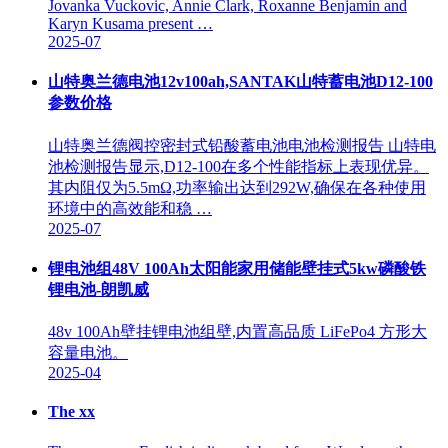
Jovanka Vuckovic, Annie Clark, Roxanne Benjamin and
Karyn Kusama present …
2025-07
山特奥兰德电池12v100ah,SANTAK山特蓄电池D12-100
参数价格
山特奥兰德阀控密封式铅酸蓄电池电池检测报告 山特电
池检测报告显示,D12-100在多个性能指标上表现优异。
其内阻仅为5.5mΩ,功率输出达到292W,确保在各种使用
环境中的高效能和稳 …
2025-07
锂电池组48V 100Ah太阳能家用储能壁挂式5kw磷酸铁
锂电池-朗凯威
48v 100Ah壁挂锂电池组壁,内置高品质 LiFePo4 方形大
容量电池。
2025-04
The xx