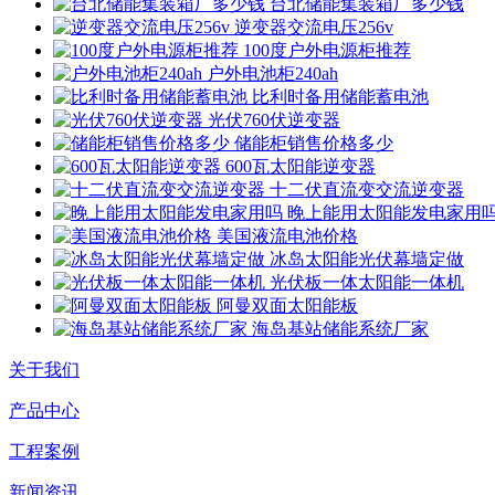
台北储能集装箱厂多少钱
逆变器交流电压256v
100度户外电源柜推荐
户外电池柜240ah
比利时备用储能蓄电池
光伏760伏逆变器
储能柜销售价格多少
600瓦太阳能逆变器
十二伏直流变交流逆变器
晚上能用太阳能发电家用
美国液流电池价格
冰岛太阳能光伏幕墙定做
光伏板一体太阳能一体机
阿曼双面太阳能板
海岛基站储能系统厂家
关于我们
产品中心
工程案例
新闻资讯