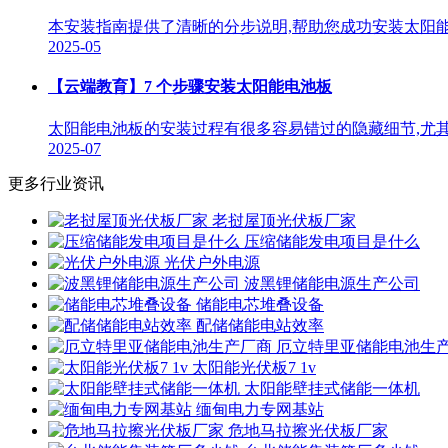
本安装指南提供了清晰的分步说明,帮助您成功安装太阳
2025-05
【云端教育】7 个步骤安装太阳能电池板
太阳能电池板的安装过程有很多容易错过的隐藏细节,尤其
2025-07
更多行业资讯
老挝屋顶光伏板厂家
压缩储能发电项目是什么
光伏户外电源
波黑锂储能电源生产公司
储能电芯堆叠设备
配储储能电站效率
厄立特里亚储能电池生
太阳能光伏板7 1v
太阳能壁挂式储能一体机
缅甸电力专网基站
危地马拉擦光伏板厂家