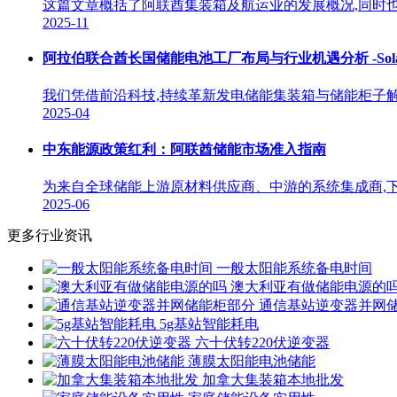
这篇文章概括了阿联酋集装箱及航运业的发展概况,同时也
2025-11
阿拉伯联合酋长国储能电池工厂布局与行业机遇分析 -Solar
我们凭借前沿科技,持续革新发电储能集装箱与储能柜子
2025-04
中东能源政策红利：阿联酋储能市场准入指南
为来自全球储能上游原材料供应商、中游的系统集成商,下
2025-06
更多行业资讯
一般太阳能系统备电时间
澳大利亚有做储能电源的
通信基站逆变器并网
5g基站智能耗电
六十伏转220伏逆变器
薄膜太阳能电池储能
加拿大集装箱本地批发