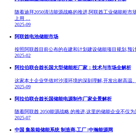
随着迪拜2050清洁能源战略的推进,阿联酋工业储能柜市
上用 …
2025-09
阿联酋电池储能市场
按照阿联酋目前公布的在建和计划建设储能项目规划,预计到
2025-02
阿拉伯联合酋长国大型储能柜厂家：技术与市场全解析
这家本土企业凭借对沙漠环境的深刻理解,开发出耐高温、防沙
2025-09
阿拉伯联合酋长国储能电源制作厂家全景解析
随着阿联酋 2050能源战略 的推进,这里的储能企业不
2025-07
中国 集装箱储能系统 制造商,工厂 |中瀚能源网