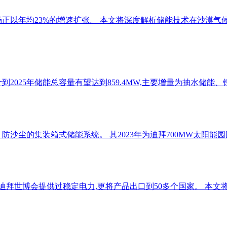
场正以年均23%的增速扩张。 本文将深度解析储能技术在沙漠气
2025年储能总容量有望达到859.4MW,主要增量为抽水储能
尘的集装箱式储能系统。 其2023年为迪拜700MW太阳能园区
仅为迪拜世博会提供过稳定电力,更将产品出口到50多个国家。 