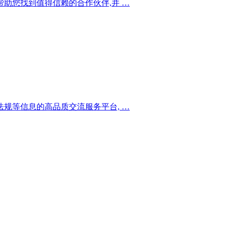
助您找到值得信赖的合作伙伴,并 …
规等信息的高品质交流服务平台, …