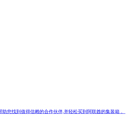
帮助您找到值得信赖的合作伙伴,并轻松买到阿联酋的集装箱 。