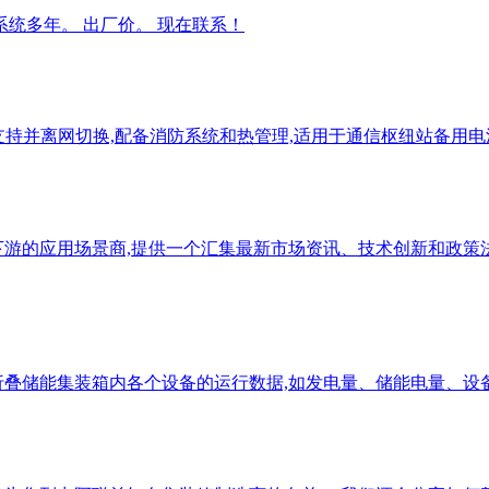
系统多年。 出厂价。 现在联系！
,支持并离网切换,配备消防系统和热管理,适用于通信枢纽站备用电
下游的应用场景商,提供一个汇集最新市场资讯、技术创新和政策
折叠储能集装箱内各个设备的运行数据,如发电量、储能电量、设