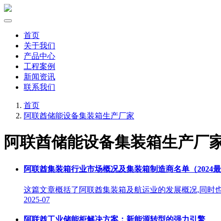
首页
关于我们
产品中心
工程案例
新闻资讯
联系我们
首页
阿联酋储能设备集装箱生产厂家
阿联酋储能设备集装箱生产厂
阿联酋集装箱行业市场概况及集装箱制造商名单（2024
这篇文章概括了阿联酋集装箱及航运业的发展概况,同时
2025-07
阿联酋工业储能柜解决方案：新能源转型的强力引擎