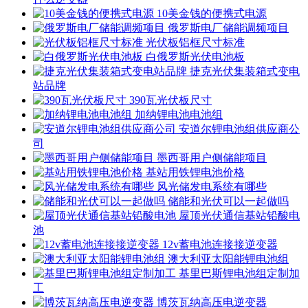
10美金钱的便携式电源
俄罗斯电厂储能调频项目
光伏板铝框尺寸标准
白俄罗斯光伏电池板
捷克光伏集装箱式变电
站品牌
390瓦光伏板尺寸
加纳锂电池电池组
安道尔锂电池组供应商公
司
墨西哥用户侧储能项目
基站用铁锂电池价格
风光储发电系统有哪些
储能和光伏可以一起做吗
屋顶光伏通信基站铅酸电
池
12v蓄电池连接接逆变器
澳大利亚太阳能锂电池组
基里巴斯锂电池组定制加
工
博茨瓦纳高压电逆变器