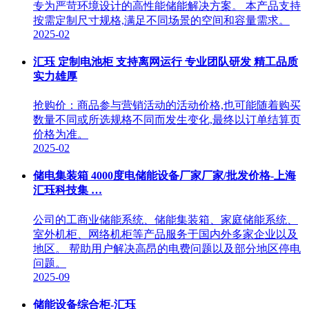
专为严苛环境设计的高性能储能解决方案。 本产品支持
按需定制尺寸规格,满足不同场景的空间和容量需求。
2025-02
汇珏 定制电池柜 支持离网运行 专业团队研发 精工品质
实力雄厚
抢购价：商品参与营销活动的活动价格,也可能随着购买
数量不同或所选规格不同而发生变化,最终以订单结算页
价格为准。
2025-02
储电集装箱 4000度电储能设备厂家厂家/批发价格-上海
汇珏科技集 …
公司的工商业储能系统、储能集装箱、家庭储能系统、
室外机柜、网络机柜等产品服务于国内外多家企业以及
地区。 帮助用户解决高昂的电费问题以及部分地区停电
问题。
2025-09
储能设备综合柜-汇珏