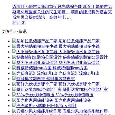
该项目为塔吉克斯坦首个风光储综合能源项目,是塔吉克
斯坦总统重点关注的民生项目。 项目的建成将为塔吉克
斯坦民众提供清洁、高效的电 …
2025-01
更多行业资讯
尼加拉瓜储能产品厂家
最大的储能项目多少钱
太阳能5v抽水泵逆变器
秘鲁储能集装箱公园设计
华为罗马尼亚新型储能
科威特储能ems方案
光伏直流汇流箱3进1出
储能集装箱自重
顶好光伏板是哪个厂家
哥斯达黎加标准储能厂家
580w光伏板峰值电压
阳光房家用储能设备
巴巴多斯ess储能
安道尔风力储能系统作用