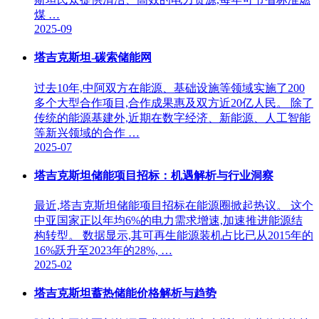
煤 …
2025-09
塔吉克斯坦-碳索储能网
过去10年,中阿双方在能源、基础设施等领域实施了200
多个大型合作项目,合作成果惠及双方近20亿人民。 除了
传统的能源基建外,近期在数字经济、新能源、人工智能
等新兴领域的合作 …
2025-07
塔吉克斯坦储能项目招标：机遇解析与行业洞察
最近,塔吉克斯坦储能项目招标在能源圈掀起热议。 这个
中亚国家正以年均6%的电力需求增速,加速推进能源结
构转型。 数据显示,其可再生能源装机占比已从2015年的
16%跃升至2023年的28%, …
2025-02
塔吉克斯坦蓄热储能价格解析与趋势