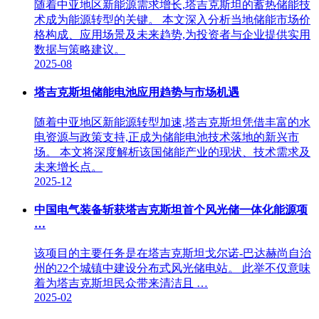
随着中亚地区新能源需求增长,塔吉克斯坦的蓄热储能技
术成为能源转型的关键。 本文深入分析当地储能市场价
格构成、应用场景及未来趋势,为投资者与企业提供实用
数据与策略建议。
2025-08
塔吉克斯坦储能电池应用趋势与市场机遇
随着中亚地区新能源转型加速,塔吉克斯坦凭借丰富的水
电资源与政策支持,正成为储能电池技术落地的新兴市
场。 本文将深度解析该国储能产业的现状、技术需求及
未来增长点。
2025-12
中国电气装备斩获塔吉克斯坦首个风光储一体化能源项
…
该项目的主要任务是在塔吉克斯坦戈尔诺-巴达赫尚自治
州的22个城镇中建设分布式风光储电站。 此举不仅意味
着为塔吉克斯坦民众带来清洁且 …
2025-02