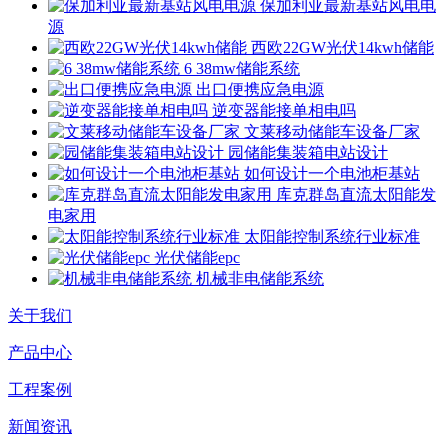
保加利亚最新基站风电电
源
西欧22GW光伏14kwh储能
6 38mw储能系统
出口便携应急电源
逆变器能接单相电吗
文莱移动储能车设备厂家
园储能集装箱电站设计
如何设计一个电池柜基站
库克群岛直流太阳能发
电家用
太阳能控制系统行业标准
光伏储能epc
机械非电储能系统
关于我们
产品中心
工程案例
新闻资讯