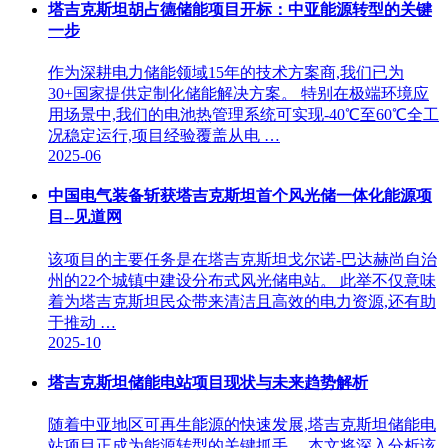
塔吉克斯坦胡占德储能项目开标：中亚能源转型的关键
一步
作为深耕电力储能领域15年的技术方案商,我们已为
30+国家提供定制化储能解决方案。 特别在极端环境应
用场景中,我们的电池热管理系统可实现-40℃至60℃全工
况稳定运行,项目经验覆盖从电 …
2025-06
中国电气装备斩获塔吉克斯坦首个风光储一体化能源项
目--见道网
该项目的主要任务是在塔吉克斯坦戈尔诺-巴达赫尚自治
州的22个城镇中建设分布式风光储电站。 此举不仅意味
着为塔吉克斯坦民众带来清洁且高效的电力资源,还有助
于推动 …
2025-10
塔吉克斯坦储能电站项目现状与未来趋势解析
随着中亚地区可再生能源的快速发展,塔吉克斯坦储能电
站项目正成为能源转型的关键抓手。 本文将深入分析该