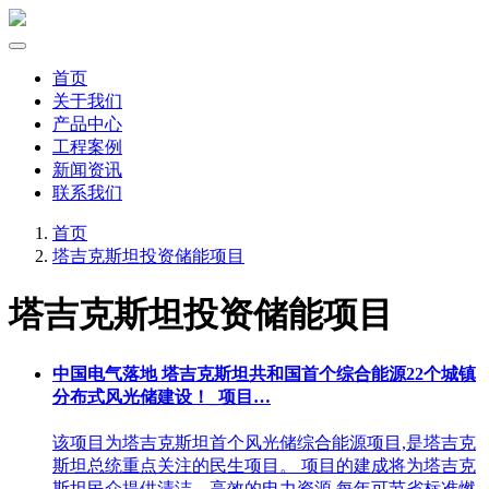
首页
关于我们
产品中心
工程案例
新闻资讯
联系我们
首页
塔吉克斯坦投资储能项目
塔吉克斯坦投资储能项目
中国电气落地 塔吉克斯坦共和国首个综合能源22个城镇
分布式风光储建设！_项目…
该项目为塔吉克斯坦首个风光储综合能源项目,是塔吉克
斯坦总统重点关注的民生项目。 项目的建成将为塔吉克
斯坦民众提供清洁、高效的电力资源,每年可节省标准燃