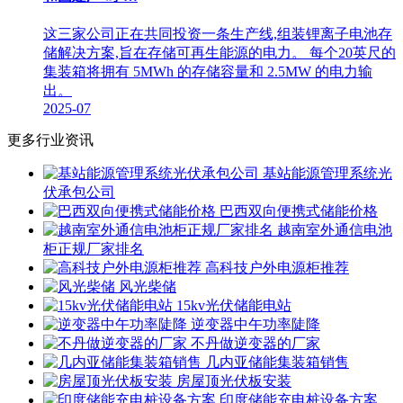
这三家公司正在共同投资一条生产线,组装锂离子电池存
储解决方案,旨在存储可再生能源的电力。 每个20英尺的
集装箱将拥有 5MWh 的存储容量和 2.5MW 的电力输
出。
2025-07
更多行业资讯
基站能源管理系统光
伏承包公司
巴西双向便携式储能价格
越南室外通信电池
柜正规厂家排名
高科技户外电源柜推荐
风光柴储
15kv光伏储能电站
逆变器中午功率陡降
不丹做逆变器的厂家
几内亚储能集装箱销售
房屋顶光伏板安装
印度储能充电桩设备方案