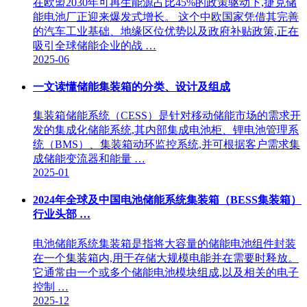
在欧盟2030年可再生能源占比45%的政策驱动下,捷克储
能电池厂正迎来爆发式增长。 这个中欧国家凭借其完善
的汽车工业基础、地缘区位优势以及政府补贴政策,正在
吸引全球储能企业的战 …
2025-06
一文读懂储能集装箱的分类、设计及组成
集装箱储能系统（CESS）是针对移动储能市场的需求开
发的集成化储能系统,其内部集成电池柜、锂电池管理系
统（BMS）、集装箱动环监控系统,并可根据客户需求集
成储能变流器和能量 …
2025-01
2024年全球及中国电池储能系统集装箱（BESS集装箱）
行业头部 …
电池储能系统集装箱是指将大容量的储能电池组件封装
在一个集装箱内,用于存储大规模电能并在需要时释放。
它通常由一个或多个储能电池模块组成,以及相关的电子
控制 …
2025-12