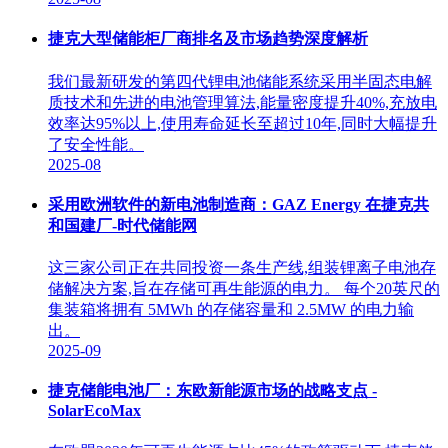
捷克大型储能柜厂商排名及市场趋势深度解析
我们最新研发的第四代锂电池储能系统采用半固态电解
质技术和先进的电池管理算法,能量密度提升40%,充放电
效率达95%以上,使用寿命延长至超过10年,同时大幅提升
了安全性能。
2025-08
采用欧洲软件的新电池制造商：GAZ Energy 在捷克共
和国建厂-时代储能网
这三家公司正在共同投资一条生产线,组装锂离子电池存
储解决方案,旨在存储可再生能源的电力。 每个20英尺的
集装箱将拥有 5MWh 的存储容量和 2.5MW 的电力输
出。
2025-09
捷克储能电池厂：东欧新能源市场的战略支点 -
SolarEcoMax