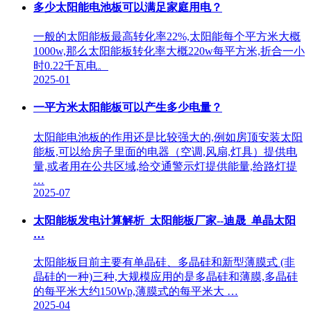
多少太阳能电池板可以满足家庭用电？
一般的太阳能板最高转化率22%,太阳能每个平方米大概
1000w,那么太阳能板转化率大概220w每平方米,折合一小
时0.22千瓦电。
2025-01
一平方米太阳能板可以产生多少电量？
太阳能电池板的作用还是比较强大的,例如房顶安装太阳
能板,可以给房子里面的电器（空调,风扇,灯具）提供电
量,或者用在公共区域,给交通警示灯提供能量,给路灯提
…
2025-07
太阳能板发电计算解析_太阳能板厂家--迪晟_单晶太阳
…
太阳能板目前主要有单晶硅、多晶硅和新型薄膜式 (非
晶硅的一种)三种,大规模应用的是多晶硅和薄膜,多晶硅
的每平米大约150Wp,薄膜式的每平米大 …
2025-04