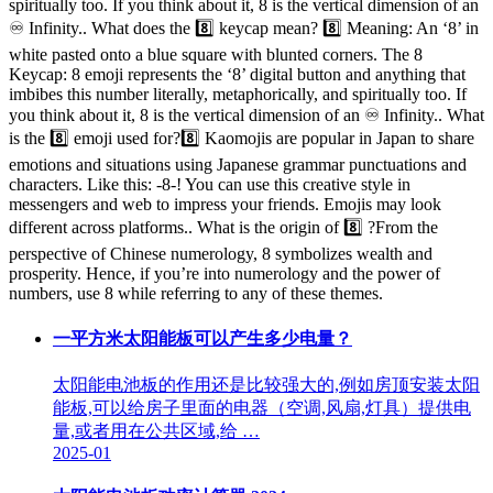
spiritually too. If you think about it, 8️ is the vertical dimension of an
♾️ Infinity.. What does the 8️⃣ keycap mean? 8️⃣ Meaning: An ‘8’ in
white pasted onto a blue square with blunted corners. The 8️
Keycap: 8 emoji represents the ‘8’ digital button and anything that
imbibes this number literally, metaphorically, and spiritually too. If
you think about it, 8️ is the vertical dimension of an ♾️ Infinity.. What
is the 8️⃣ emoji used for?8️⃣ Kaomojis are popular in Japan to share
emotions and situations using Japanese grammar punctuations and
characters. Like this: -8-! You can use this creative style in
messengers and web to impress your friends. Emojis may look
different across platforms.. What is the origin of 8️⃣ ?From the
perspective of Chinese numerology, 8️ symbolizes wealth and
prosperity. Hence, if you’re into numerology and the power of
numbers, use 8️ while referring to any of these themes.
一平方米太阳能板可以产生多少电量？
太阳能电池板的作用还是比较强大的,例如房顶安装太阳
能板,可以给房子里面的电器（空调,风扇,灯具）提供电
量,或者用在公共区域,给 …
2025-01