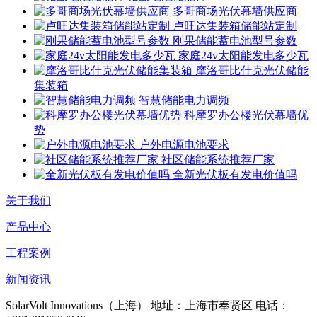
多哥商场光伏幕墙供应商
卢旺达集装箱储能站定制
刚果储能蓄电池型号参数
家庭24v太阳能发电多少瓦
摩洛哥比什克光伏储能
集装箱
智慧储能电力调频
科摩罗办公楼光伏幕墙优
势
户外电源电池要求
社区储能系统推荐厂家
全新光伏板有发电价值吗
关于我们
产品中心
工程案例
新闻资讯
SolarVolt Innovations（上海）
地址：上海市奉贤区
电话：