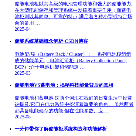
储能电池柜以其高级的电池管理功能和强大的储能能力,
在大型电能储存和管理系统中发挥着重要作用；而蓄电
池柜则以其简单、可靠的特点,满足着各种小型或特定场
合的备用 …
2025-04
储能系统基础概念解析-CSDN博客
电池架/簇（Battery Rack / Cluster）：一系列电池模组组
成的储能单元； 电池汇流柜（Battery Collection Panel,
BCP）:介于电池机架和储能逆 …
2025-03
储能电池VS蓄电池：揭秘科技能量背后的真相
储能电池和蓄电池,这两个词汇在我们的日常生活中经常
被提及,它们在电力系统中扮演着重要的角色。 虽然两者
都具备电能储存的功能,但在性能参数、应 …
2025-08
一分钟带你了解储能柜系统构造和功能解析