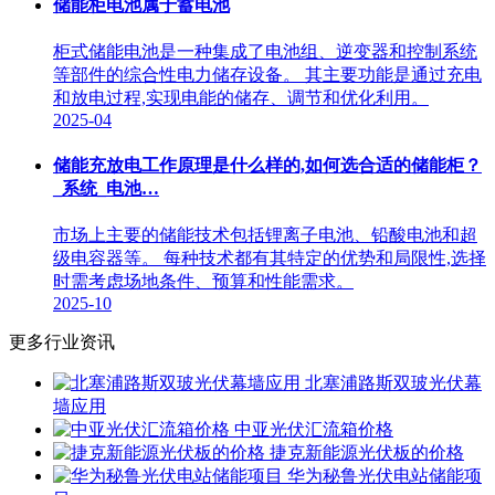
储能柜电池属于蓄电池
柜式储能电池是一种集成了电池组、逆变器和控制系统
等部件的综合性电力储存设备。 其主要功能是通过充电
和放电过程,实现电能的储存、调节和优化利用。
2025-04
储能充放电工作原理是什么样的,如何选合适的储能柜？
_系统_电池…
市场上主要的储能技术包括锂离子电池、铅酸电池和超
级电容器等。 每种技术都有其特定的优势和局限性,选择
时需考虑场地条件、预算和性能需求。
2025-10
更多行业资讯
北塞浦路斯双玻光伏幕
墙应用
中亚光伏汇流箱价格
捷克新能源光伏板的价格
华为秘鲁光伏电站储能项