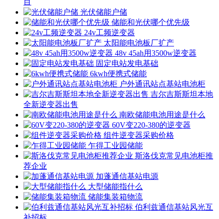
目
光伏储能户储
储能和光伏哪个优先级
24v工频逆变器
太阳能电池板厂扩产
48v 45ah用3500w逆变器
固定电站发电基础
6kwh便携式储能
户外通讯站点基站电池柜
吉尔吉斯斯坦本地
全新逆变器出售
南欧储能电池用途是什么
60V变220-380的逆变器
组件逆变器采购价格
乍得工业园储能
斯洛伐克常见电池柜推
荐企业
加蓬通信基站电源
大型储能指什么
储能集装箱物流
伯利兹通信基站风光互
补招标