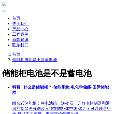
首页
关于我们
产品中心
工程案例
新闻资讯
联系我们
首页
储能柜电池是不是蓄电池
储能柜电池是不是蓄电池
科普 | 什么是储能柜？-储能系统-电化学储能-国际储能
网
组合式储能柜：将电池组、逆变器、充放电控制器和通
讯控制器等分别装入独立的柜体中,柜体之间可以任意组
合,形成不同容量、电压等的储能系统。