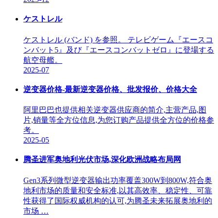
ケストレル
ケストレル (バンド) を参照。 テレビゲーム『エースコ
ンバット5』及び『エースコンバットゼロ』に登場する
航空母艦。
2025-07
逆变器价格-最新逆变器价格、批发报价、价格大全
阿里巴巴也提供相关逆变器供应商的简介,主营产品,图
片,销量等全方位信息,为您订购产品提供全方位的价格参
考。
2025-05
腾圣进军奥地利光伏市场,深化欧洲战略布局网
Gen3系列微型逆变器输出功率覆盖300W到800W,符合奥
地利市场的质量和安全标准,以其高效率、稳定性、可靠
性获得了国际权威机构的认可,为腾圣未来拓展奥地利的
市场 …