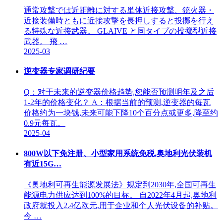
通常攻撃では近距離に対する単体近接攻撃、銃火器・
近接装備時ともに近接攻撃を長押しすると投擲を行え
る特殊な近接武器。 GLAIVE と同タイプの投擲型近接
武器。 飛 …
2025-03
逆变器专家调研纪要
Q：对于未来的逆变器价格趋势,您能否预测明年及之后
1-2年的价格变化？ A：根据当前的预测,逆变器的每瓦
价格约为一块钱,未来可能下降10个百分点或更多,降至约
0.9元每瓦。
2025-04
800W以下免注册、小型家用系统免税,奥地利光伏装机
有近15G…
《奥地利可再生能源发展法》规定到2030年,全国可再生
能源电力供应达到100%的目标。 自2022年4月起,奥地利
政府就投入2.4亿欧元,用于企业和个人光伏设备的补贴。
今 …