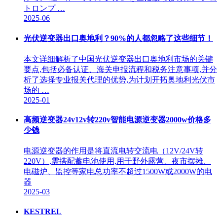
トロンプ …
2025-06
光伏逆变器出口奥地利？90%的人都忽略了这些细节！
本文详细解析了中国光伏逆变器出口奥地利市场的关键
要点,包括必备认证、海关申报流程和税务注意事项,并分
析了选择专业报关代理的优势,为计划开拓奥地利光伏市
场的 …
2025-01
高频逆变器24v12v转220v智能电源逆变器2000w价格多
少钱
电源逆变器的作用是将直流电转交流电（12V/24V转
220V）,需搭配蓄电池使用,用于野外露营、夜市摆摊、
电磁炉、监控等家电总功率不超过1500W或2000W的电
器
2025-03
KESTREL