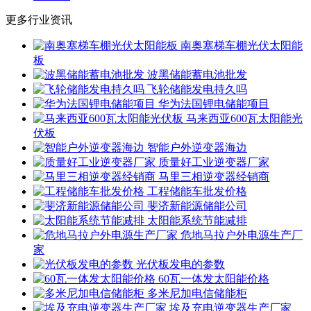
更多行业资讯
南奥塞梯车棚光伏太阳能
板
波黑储能蓄电池批发
飞轮储能发电持久吗
华为法国锂电储能项目
马来西亚600瓦太阳能光
伏板
智能户外逆变器海边
质量好工业逆变器厂家
马里三相逆变器经销商
工程储能车批发价格
斐济新能源储能公司
太阳能系统节能减排
危地马拉户外电源生产厂
家
光伏板发电的参数
60瓦一体发太阳能价格
多米尼加电信储能柜
埃及充电逆变器生产厂家