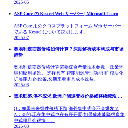
2025-05
ASP Core の Kestrel Web サーバー | Microsoft Learn
ASP Core 用のクロスプラットフォーム Web サーバー
である Kestrel について説明します。
2025-07
奥地利逆变器价格如何计算？深度解析成本构成与市场
趋势
奥地利逆变器价格计算需要综合考量技术参数、政策环
境和应用场景。 选择具有 智能能源管理功能 和 模块化
扩展能力 的设备,长期来看更具成本效益。
2025-08
需求旺盛,供不应求,欧洲户储逆变器价格或将继续涨 …
Q：如果未来组件价格下跌,海外集中式会不会爆发？
A：会的,现在集中式也在有序开展,如果成本能降很多集
中式项目会很快上。
2025-03