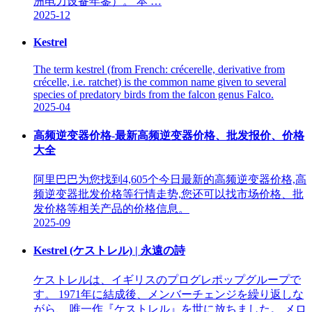
洲电力设备年鉴）。 本 …
2025-12
Kestrel
The term kestrel (from French: crécerelle, derivative from
crécelle, i.e. ratchet) is the common name given to several
species of predatory birds from the falcon genus Falco.
2025-04
高频逆变器价格-最新高频逆变器价格、批发报价、价格
大全
阿里巴巴为您找到4,605个今日最新的高频逆变器价格,高
频逆变器批发价格等行情走势,您还可以找市场价格、批
发价格等相关产品的价格信息。
2025-09
Kestrel (ケストレル) | 永遠の詩
ケストレルは、イギリスのプログレポップグループで
す。 1971年に結成後、メンバーチェンジを繰り返しな
がら、 唯一作『ケストレル』を世に放ちました。 メロ