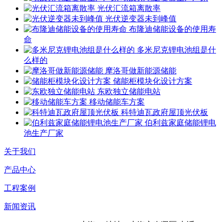
光伏汇流箱离散率
光伏逆变器未到峰值
布隆迪储能设备的使用寿
命
多米尼克锂电池组是什
么样的
摩洛哥做新能源储能
储能柜模块化设计方案
东欧独立储能电站
移动储能车方案
科特迪瓦政府屋顶光伏板
伯利兹家庭储能锂电
池生产厂家
关于我们
产品中心
工程案例
新闻资讯