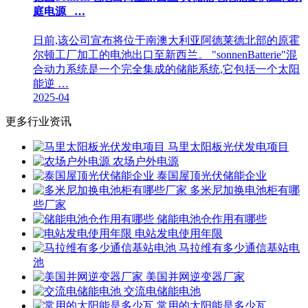
庭电源_ …
日前,该公司宣布将位于南澳大利亚阿德莱德北部的原霍
尔顿工厂加工的电池出口至新西兰。 "sonnenBatterie"混
合动力系统是一个完全集成的储能系统,它包括一个太阳
能逆 …
2025-04
更多行业资讯
马里太阳板光伏发电项目
农场户外电源
泰国屋顶光伏储能企业
多米尼加换电池柜有哪
些厂家
储能电池仓作用有哪些
电站发电使用年限
马拉维有多少通信基站电
池
美国并网逆变器厂家
交流电储能电池
常用的太阳能是多少瓦