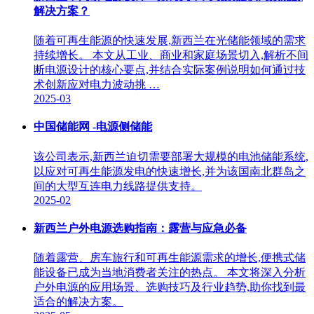
解决方案？
随着可再生能源的快速发展,新西兰在光储能领域的需求
持续增长。 本文从工业、商业和家庭场景切入,解析不间
断电源设计的核心要点,并结合实际案例说明如何通过技
术创新应对电力波动挑 …
2025-03
中国储能网 -电源侧储能
该公司表示,新西兰迫切需要部署大规模的电池储能系统,
以应对可再生能源发电的快速增长,并为该国南北群岛之
间的大型互连电力线路提供支持。
2025-02
新西兰户外电源选购指南：露营与应急必备
随着露营、房车旅行和可再生能源需求的增长,便携式储
能设备已成为当地消费者关注的热点。 本文将深入分析
户外电源的应用场景、选购技巧及行业趋势,助你找到最
适合的解决方案。