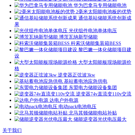
华为巴拿马专用储能电池
2毫米太阳能电池板的优势
通信基站储能系统创新成
果
光伏组件电池单体电压
博茨瓦纳新型储能
科索沃储能集装箱BESS
黎巴嫩一体化储能项目建
设
大型太阳能板现场能源价
格
逆变器正弦波3kw
基站蓄电池应急供电
东盟电力储能设备集团
逆变器74v直流变110v交流
达电户外电源
电动pack电池电压
北马其顿储能电站补贴
储能逆变器光伏电压最大
关于我们