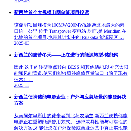
2025-05
新西兰首个大规模电网储能项目投运
该储能项目规模为100MW/200MWh,距离北地最大的港
口约一公里,位于 Transpower 变电站 对面,是 Meridian 在
北地的首个项目,也是其计划中的 Ruakākā 能源园区 …
2025-03
新西兰的痛苦冬天——正在进行的能源转型-储能网
因此,这里的转型重点转向 BESS 和其他储能,以补充太阳
能和风能管道,使它们能够填补峰值容量缺口（除了现有
技术）。
2025-11
新西兰便携储能电源企业：户外与应急场景的能源解决
方案
从南阿尔卑斯山的徒步者到北岛农场主,新西兰便携储能
电源正在重塑能源使用方式。 选择兼具性能与可靠性的
解决方案,才能让您在户外探险或商业运营中真正实现能