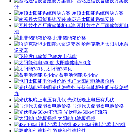
基站通信设备建设方案设
计
屋顶太阳能系统解决方案
南苏丹太阳能系统安装
瓦杜兹生产厂家储能柜电
池
北非储能箱价格
哈萨克斯坦太阳能水泵
逆变器
飞轮发电储能
太阳能储电500度
太阳能380瓦
蓄电池储能多少kw
也门太阳能电池板价格
光伏储能柜中间光伏怎样
办
光伏板晚上电压有几伏
马尔代夫储能蓄电池价格
光伏电站50kw汇流箱
太阳能电池板损耗
48v 100ah锂电池蓄电池组
双玻组件连接件