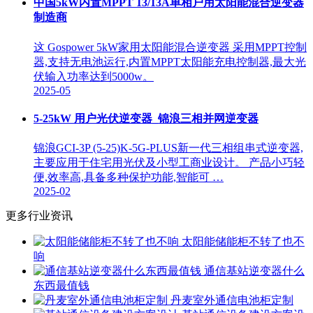
中国5kW内置MPPT 13/13A单相户用太阳能混合逆变器
制造商
这 Gospower 5kW家用太阳能混合逆变器 采用MPPT控制
器,支持无电池运行,内置MPPT太阳能充电控制器,最大光
伏输入功率达到5000w。
2025-05
5-25kW 用户光伏逆变器_锦浪三相并网逆变器
锦浪GCI-3P (5-25)K-5G-PLUS新一代三相组串式逆变器,
主要应用于住宅用光伏及小型工商业设计。 产品小巧轻
便,效率高,具备多种保护功能,智能可 …
2025-02
更多行业资讯
太阳能储能柜不转了也不
响
通信基站逆变器什么
东西最值钱
丹麦室外通信电池柜定制