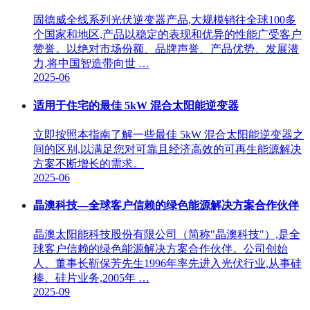
固德威全线系列光伏逆变器产品,大规模销往全球100多
个国家和地区,产品以稳定的表现和优异的性能广受客户
赞誉。以绝对市场份额、品牌声誉、产品优势、发展潜
力,将中国智造带向世 …
2025-06
适用于住宅的最佳 5kW 混合太阳能逆变器
立即按照本指南了解一些最佳 5kW 混合太阳能逆变器之
间的区别,以满足您对可靠且经济高效的可再生能源解决
方案不断增长的需求。
2025-06
晶澳科技—全球客户信赖的绿色能源解决方案合作伙伴
晶澳太阳能科技股份有限公司（简称"晶澳科技"）,是全
球客户信赖的绿色能源解决方案合作伙伴。公司创始
人、董事长靳保芳先生1996年率先进入光伏行业,从事硅
棒、硅片业务,2005年 …
2025-09