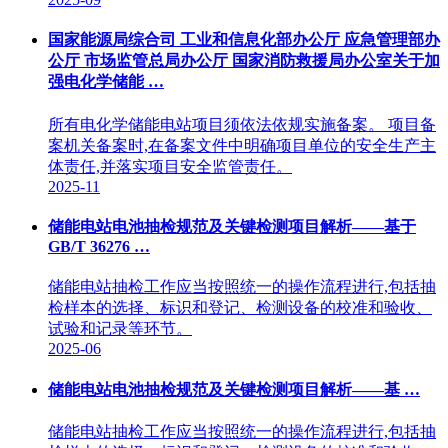
国家能源局综合司 工业和信息化部办公厅 应急管理部办
公厅 市场监管总局办公厅 国家消防救援局办公室关于加
强电化学储能 …
所有电化学储能电站项目须依法依规实施备案。 项目备
案机关备案时,在备案文件中明确项目单位的安全生产主
体责任,并落实项目安全监管责任。
2025-11
储能电站电池抽检规范及关键检测项目解析——基于
GB/T 36276 …
储能电站抽检工作应当按照统一的操作流程进行,包括抽
检样本的选择、标识和登记、检测设备的校准和验收、
试验和记录等环节。
2025-06
储能电站电池抽检规范及关键检测项目解析——基 …
储能电站抽检工作应当按照统一的操作流程进行,包括抽