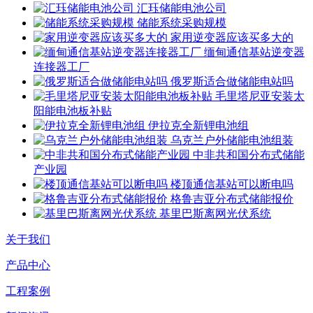
汇珏储能电池公司
储能系统采购规模
家用逆变器应该买多大的
缅甸通信基站逆变器
连接器工厂
俄罗斯适合做储能电站吗
毛里塔尼亚安装太
阳能电池板补贴
伊拉克全新锂电池组
乌克兰户外储能电池组装
中非共和国分布式储能
产业园
楼顶通信基站可以断电吗
格鲁吉亚分布式储能报价
基里巴斯离网光伏系统
关于我们
产品中心
工程案例